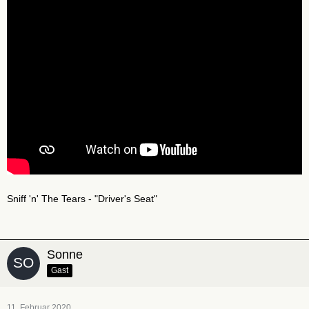
Sniff 'n' The Tears - "Driver's Seat"
Sonne
Gast
11. Februar 2020