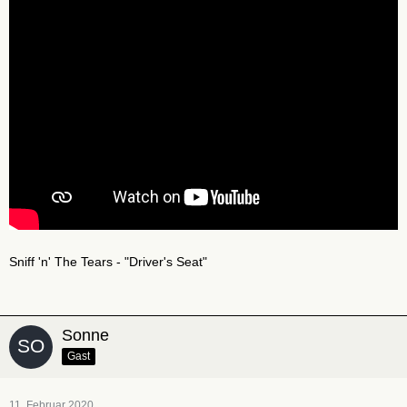
Sniff 'n' The Tears - "Driver's Seat"
Sonne
Gast
11. Februar 2020