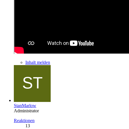
Inhalt melden
StanMarlow
Administrator
Reaktionen
13