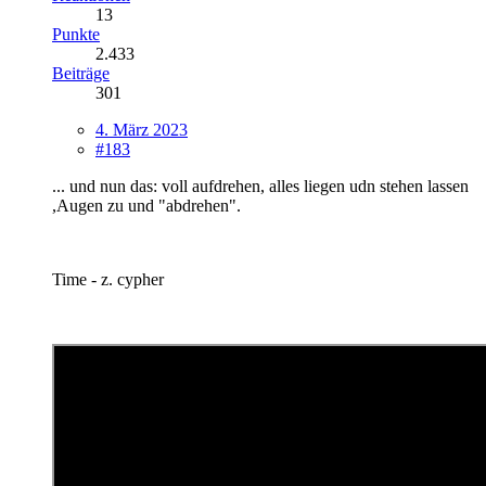
13
Punkte
2.433
Beiträge
301
4. März 2023
#183
... und nun das: voll aufdrehen, alles liegen udn stehen lassen
,Augen zu und "abdrehen".
Time - z. cypher