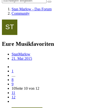
Stan Marlow - Das Forum
Community
Eure Musikfavoriten
StanMarlow
21. Mai 2015
1
…
8
9
10
Seite 10 von 12
11
12