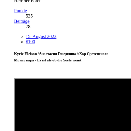
Herr der Foren
Punkte
535
Beiträge
78
15. August 2023
#190
Kyrie Eleison /Анастасия Гладилина //Хор Сретенского
Монастыря - Es ist als ob die Seele weint