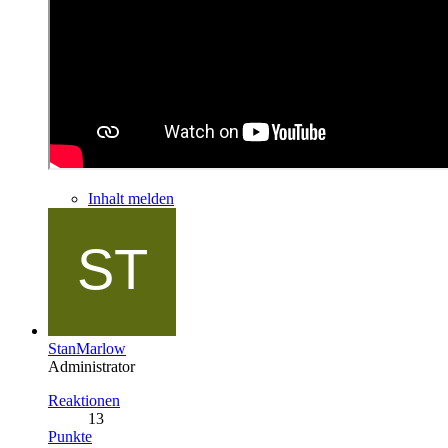
Inhalt melden
StanMarlow
Administrator
Reaktionen
13
Punkte