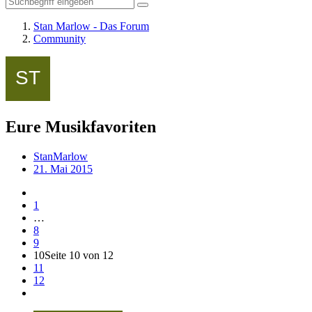
Stan Marlow - Das Forum
Community
Eure Musikfavoriten
StanMarlow
21. Mai 2015
1
…
8
9
10
Seite 10 von 12
11
12