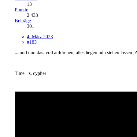
13
Punkte
2.433
Beiträge
301
4. März 2023
#183
... und nun das: voll aufdrehen, alles liegen udn stehen lassen
Time - z. cypher