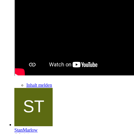
Inhalt melden
StanMarlow