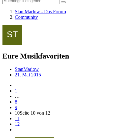
Stan Marlow - Das Forum
Community
Eure Musikfavoriten
StanMarlow
21. Mai 2015
1
…
8
9
10
Seite 10 von 12
11
12