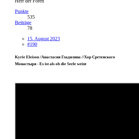
Herr der Foren
Punkte
535
Beiträge
78
15. August 2023
#190
Kyrie Eleison /Анастасия Гладилина //Хор Сретенского
Монастыря - Es ist als ob die Seele weint