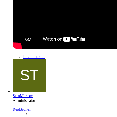
Inhalt melden
StanMarlow
Administrator
Reaktionen
13