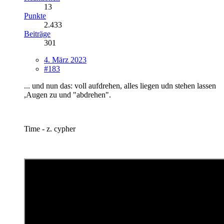
13
Punkte
2.433
Beiträge
301
4. März 2023
#183
... und nun das: voll aufdrehen, alles liegen udn stehen lassen
,Augen zu und "abdrehen".
Time - z. cypher