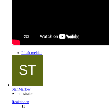
Inhalt melden
StanMarlow
Administrator
Reaktionen
13