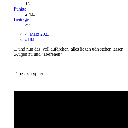
13
Punkte
2.433
Beiträge
301
4. März 2023
#183
... und nun das: voll aufdrehen, alles liegen udn stehen lassen
,Augen zu und "abdrehen".
Time - z. cypher