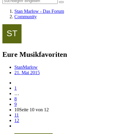
Stan Marlow - Das Forum
Community
Eure Musikfavoriten
StanMarlow
21. Mai 2015
1
…
8
9
10
Seite 10 von 12
11
12