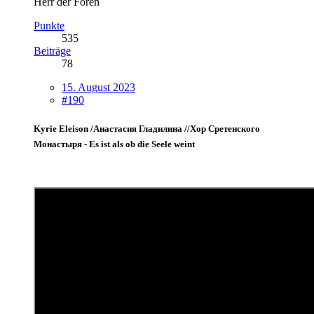
Herr der Foren
Punkte
535
Beiträge
78
15. August 2023
#190
Kyrie Eleison /Анастасия Гладилина //Хор Сретенского
Монастыря - Es ist als ob die Seele weint