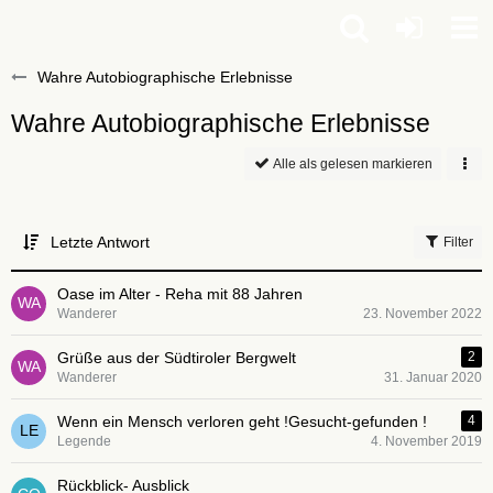
Wahre Autobiographische Erlebnisse
Wahre Autobiographische Erlebnisse
Alle als gelesen markieren
Letzte Antwort
Filter
Oase im Alter - Reha mit 88 Jahren
Wanderer
23. November 2022
Grüße aus der Südtiroler Bergwelt
2
Wanderer
31. Januar 2020
Wenn ein Mensch verloren geht !Gesucht-gefunden !
4
Legende
4. November 2019
Rückblick- Ausblick