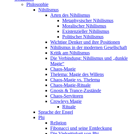
Philosophie
Nihilismus
Arten des Nihilismus
Metaphysischer Nihilismus
Moralischer Nihilismus
Existenzieller Nihilismus
Politischer Nihilismus
Wichtige Denker und ihre Positionen
Nihilismus in der modernen Gesellschaft
Kritik am Nihilismus
Die Verbindung: Nihilismus und „dunkle
Magie“
Chaos-Magie
Thelema: Magie des Willens
Chaos-Magie vs. Thelema
Chaos-Magie-Rituale
Gnosis & Trance-Zustände
Chaos-Servitoren
Crowleys Magie
Rituale
Sprache der Engel
Phi
Religion
Fibonacci und seine Entdeckung
Die Vielseitigkeit von Phi