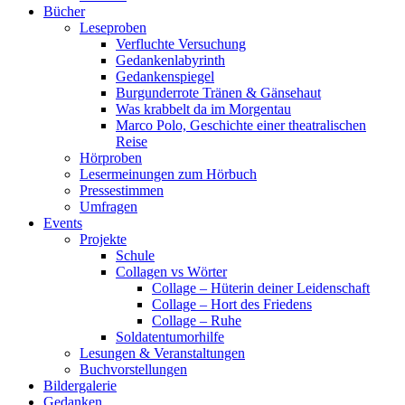
Bücher
Leseproben
Verfluchte Versuchung
Gedankenlabyrinth
Gedankenspiegel
Burgunderrote Tränen & Gänsehaut
Was krabbelt da im Morgentau
Marco Polo, Geschichte einer theatralischen
Reise
Hörproben
Lesermeinungen zum Hörbuch
Pressestimmen
Umfragen
Events
Projekte
Schule
Collagen vs Wörter
Collage – Hüterin deiner Leidenschaft
Collage – Hort des Friedens
Collage – Ruhe
Soldatentumorhilfe
Lesungen & Veranstaltungen
Buchvorstellungen
Bildergalerie
Gedanken