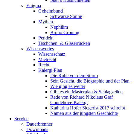
Stan`s Köstlichkeiten
Enigma
Geheimbund
Schwarze Sonne
Mythen
Nephilim
Bruno Gröning
Pendeln
Tischchen- & Gläserrücken
Wissenswertes
Wissensschatz
Mietrecht
Recht
Kalergi-Plan
Die Ruhe vor dem Sturm
Sein Gesicht, die Biographie und der Plan
Wie ging es weiter
Gibt es ein Masterplan & Schlagzeilen
Rede von Richard Nikolaus Graf
Coudehove-Kalergi
Katharina Hofer Siegerist 2017 schreibt
Namen aus der jüngsten Geschichte
Service
Dauerbrenner
Downloads