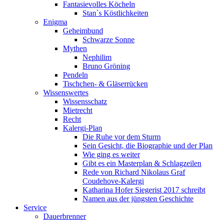
Fantasievolles Köcheln
Stan`s Köstlichkeiten
Enigma
Geheimbund
Schwarze Sonne
Mythen
Nephilim
Bruno Gröning
Pendeln
Tischchen- & Gläserrücken
Wissenswertes
Wissensschatz
Mietrecht
Recht
Kalergi-Plan
Die Ruhe vor dem Sturm
Sein Gesicht, die Biographie und der Plan
Wie ging es weiter
Gibt es ein Masterplan & Schlagzeilen
Rede von Richard Nikolaus Graf
Coudehove-Kalergi
Katharina Hofer Siegerist 2017 schreibt
Namen aus der jüngsten Geschichte
Service
Dauerbrenner