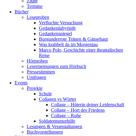
Zitate
Termine
Bücher
Leseproben
Verfluchte Versuchung
Gedankenlabyrinth
Gedankenspiegel
Burgunderrote Tränen & Gänsehaut
Was krabbelt da im Morgentau
Marco Polo, Geschichte einer theatralischen
Reise
Hörproben
Lesermeinungen zum Hörbuch
Pressestimmen
Umfragen
Events
Projekte
Schule
Collagen vs Wörter
Collage – Hüterin deiner Leidenschaft
Collage – Hort des Friedens
Collage – Ruhe
Soldatentumorhilfe
Lesungen & Veranstaltungen
Buchvorstellungen