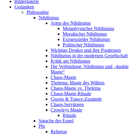
Bildergalerie
Gedanken
Philosophie
Nihilismus
Arten des Nihilismus
Metaphysischer Nihilismus
Moralischer Nihilismus
Existenzieller Nihilismus
Politischer Nihilismus
Wichtige Denker und ihre Positionen
Nihilismus in der modernen Gesellschaft
Kritik am Nihilismus
Die Verbindung: Nihilismus und „dunkle
Magie“
Chaos-Magie
Thelema: Magie des Willens
Chaos-Magie vs. Thelema
Chaos-Magie-Rituale
Gnosis & Trance-Zustände
Chaos-Servitoren
Crowleys Magie
Rituale
Sprache der Engel
Phi
Religion