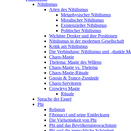
Nihilismus
Arten des Nihilismus
Metaphysischer Nihilismus
Moralischer Nihilismus
Existenzieller Nihilismus
Politischer Nihilismus
Wichtige Denker und ihre Positionen
Nihilismus in der modernen Gesellschaft
Kritik am Nihilismus
Die Verbindung: Nihilismus und „dunkle M
Chaos-Magie
Thelema: Magie des Willens
Chaos-Magie vs. Thelema
Chaos-Magie-Rituale
Gnosis & Trance-Zustände
Chaos-Servitoren
Crowleys Magie
Rituale
Sprache der Engel
Phi
Religion
Fibonacci und seine Entdeckung
Die Vielseitigkeit von Phi
Phi und das Bevölkerungswachstum
Phi und die menschliche Schönheit