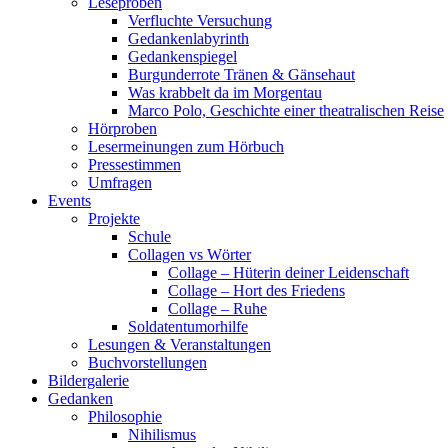
Leseproben
Verfluchte Versuchung
Gedankenlabyrinth
Gedankenspiegel
Burgunderrote Tränen & Gänsehaut
Was krabbelt da im Morgentau
Marco Polo, Geschichte einer theatralischen Reise
Hörproben
Lesermeinungen zum Hörbuch
Pressestimmen
Umfragen
Events
Projekte
Schule
Collagen vs Wörter
Collage – Hüterin deiner Leidenschaft
Collage – Hort des Friedens
Collage – Ruhe
Soldatentumorhilfe
Lesungen & Veranstaltungen
Buchvorstellungen
Bildergalerie
Gedanken
Philosophie
Nihilismus