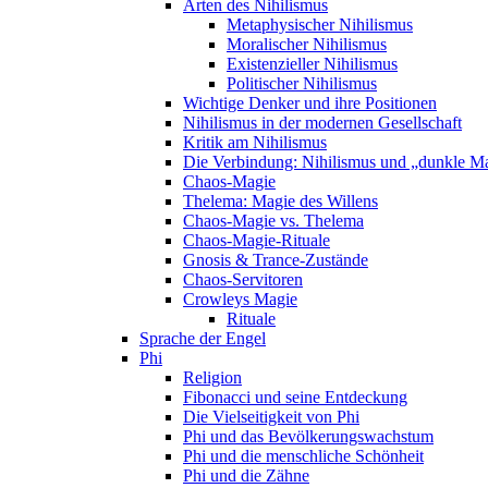
Arten des Nihilismus
Metaphysischer Nihilismus
Moralischer Nihilismus
Existenzieller Nihilismus
Politischer Nihilismus
Wichtige Denker und ihre Positionen
Nihilismus in der modernen Gesellschaft
Kritik am Nihilismus
Die Verbindung: Nihilismus und „dunkle M
Chaos-Magie
Thelema: Magie des Willens
Chaos-Magie vs. Thelema
Chaos-Magie-Rituale
Gnosis & Trance-Zustände
Chaos-Servitoren
Crowleys Magie
Rituale
Sprache der Engel
Phi
Religion
Fibonacci und seine Entdeckung
Die Vielseitigkeit von Phi
Phi und das Bevölkerungswachstum
Phi und die menschliche Schönheit
Phi und die Zähne