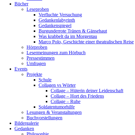
Bücher
Leseproben
Verfluchte Versuchung
Gedankenlabyrinth
Gedankenspiegel
Burgunderrote Tränen & Gänsehaut
Was krabbelt da im Morgentau
Marco Polo, Geschichte einer theatralischen Reise
Hörproben
Lesermeinungen zum Hörbuch
Pressestimmen
Umfragen
Events
Projekte
Schule
Collagen vs Wörter
Collage – Hüterin deiner Leidenschaft
Collage – Hort des Friedens
Collage – Ruhe
Soldatentumorhilfe
Lesungen & Veranstaltungen
Buchvorstellungen
Bildergalerie
Gedanken
Philosophie