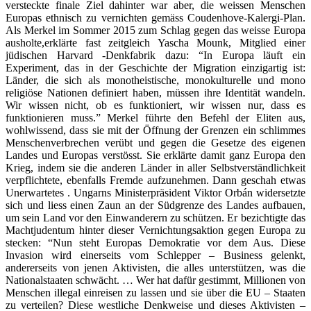
versteckte finale Ziel dahinter war aber, die weissen Menschen
Europas ethnisch zu vernichten gemäss Coudenhove-Kalergi-Plan.
Als Merkel im Sommer 2015 zum Schlag gegen das weisse Europa
ausholte,erklärte fast zeitgleich Yascha Mounk, Mitglied einer
jüdischen Harvard -Denkfabrik dazu: “In Europa läuft ein
Experiment, das in der Geschichte der Migration einzigartig ist:
Länder, die sich als monotheistische, monokulturelle und mono
religiöse Nationen definiert haben, müssen ihre Identität wandeln.
Wir wissen nicht, ob es funktioniert, wir wissen nur, dass es
funktionieren muss.” Merkel führte den Befehl der Eliten aus,
wohlwissend, dass sie mit der Öffnung der Grenzen ein schlimmes
Menschenverbrechen verübt und gegen die Gesetze des eigenen
Landes und Europas verstösst. Sie erklärte damit ganz Europa den
Krieg, indem sie die anderen Länder in aller Selbstverständlichkeit
verpflichtete, ebenfalls Fremde aufzunehmen. Dann geschah etwas
Unerwartetes . Ungarns Ministerpräsident Viktor Orbán widersetzte
sich und liess einen Zaun an der Südgrenze des Landes aufbauen,
um sein Land vor den Einwanderern zu schützen. Er bezichtigte das
Machtjudentum hinter dieser Vernichtungsaktion gegen Europa zu
stecken: “Nun steht Europas Demokratie vor dem Aus. Diese
Invasion wird einerseits vom Schlepper – Business gelenkt,
andererseits von jenen Aktivisten, die alles unterstützen, was die
Nationalstaaten schwächt. … Wer hat dafür gestimmt, Millionen von
Menschen illegal einreisen zu lassen und sie über die EU – Staaten
zu verteilen? Diese westliche Denkweise und dieses Aktivisten –