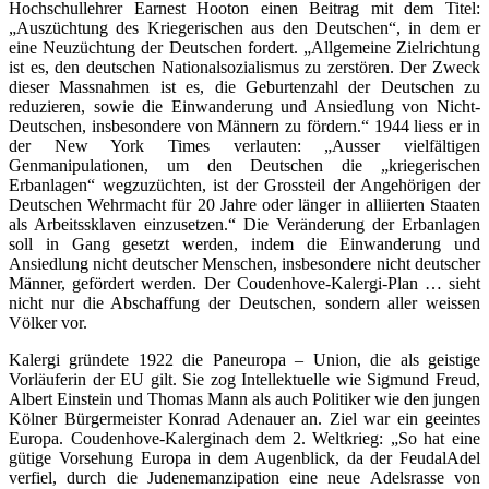
Hochschullehrer Earnest Hooton einen Beitrag mit dem Titel:
„Auszüchtung des Kriegerischen aus den Deutschen“, in dem er
eine Neuzüchtung der Deutschen fordert. „Allgemeine Zielrichtung
ist es, den deutschen Nationalsozialismus zu zerstören. Der Zweck
dieser Massnahmen ist es, die Geburtenzahl der Deutschen zu
reduzieren, sowie die Einwanderung und Ansiedlung von Nicht-
Deutschen, insbesondere von Männern zu fördern.“ 1944 liess er in
der New York Times verlauten: „Ausser vielfältigen
Genmanipulationen, um den Deutschen die „kriegerischen
Erbanlagen“ wegzuzüchten, ist der Grossteil der Angehörigen der
Deutschen Wehrmacht für 20 Jahre oder länger in alliierten Staaten
als Arbeitssklaven einzusetzen.“ Die Veränderung der Erbanlagen
soll in Gang gesetzt werden, indem die Einwanderung und
Ansiedlung nicht deutscher Menschen, insbesondere nicht deutscher
Männer, gefördert werden. Der Coudenhove-Kalergi-Plan … sieht
nicht nur die Abschaffung der Deutschen, sondern aller weissen
Völker vor.
Kalergi gründete 1922 die Paneuropa – Union, die als geistige
Vorläuferin der EU gilt. Sie zog Intellektuelle wie Sigmund Freud,
Albert Einstein und Thomas Mann als auch Politiker wie den jungen
Kölner Bürgermeister Konrad Adenauer an. Ziel war ein geeintes
Europa. Coudenhove-Kalerginach dem 2. Weltkrieg: „So hat eine
gütige Vorsehung Europa in dem Augenblick, da der FeudalAdel
verfiel, durch die Judenemanzipation eine neue Adelsrasse von