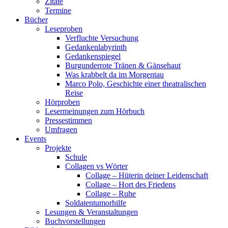
Zitate
Termine
Bücher
Leseproben
Verfluchte Versuchung
Gedankenlabyrinth
Gedankenspiegel
Burgunderrote Tränen & Gänsehaut
Was krabbelt da im Morgentau
Marco Polo, Geschichte einer theatralischen
Reise
Hörproben
Lesermeinungen zum Hörbuch
Pressestimmen
Umfragen
Events
Projekte
Schule
Collagen vs Wörter
Collage – Hüterin deiner Leidenschaft
Collage – Hort des Friedens
Collage – Ruhe
Soldatentumorhilfe
Lesungen & Veranstaltungen
Buchvorstellungen