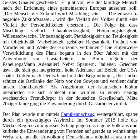
Geistes Gnaden geschenkt.” Er gibt vor, wie der künftige Mensch
nach der Errichtung eines gemeinsamen Europas aussehen soll:
„Der Mensch der Zukunft wird Mischling sein …. Die eurasisch-
negroide Zukunftsrasse… wird die Vielfalt der Völker durch eine
Vielfalt der Persönlichkeiten ersetzen…. Die Folge ist, dass
Mischlinge vielfach Charakterlosigkeit, Hemmungslosigkeit,
Willensschwäche, Unbeständigkeit, Pietätlosigkeit und Treulosigkeit
mit Objektivität, Vielseitigkeit, geistiger Regsamkeit, Freiheit von
Vorurteilen und Weite des Horizonts verbinden.” Die stufenweise
Verwirklichung des Plans begann in den 50er Jahren mit der
Anwerbung von Gastarbeitern; in Bonn regierte der
PaneuropaMann Adenauer! Nebst Spaniern, Italiener, Griechen
usw., die sich gut integrierten, holte Adenauer auf Befehl der USA
später Türken nach Deutschland mit der Begründung: „Die Türkei
schützt die Ostflanke der Nato vor den Sowjets und verdient dafür
unsere Dankbarkeit.“ Als Angehörige der islamischen Kultur
integrierten sie sich schlecht und wurden zu einem ständig
wachsenden Fremdkörper in der deutschen Gesellschaft. Mitte
70ziger Jahre ging die Zuwanderung durch Gastarbeiter zurück
Der Plan wurde nun mittels
Familiennachzug
weitergeführt, später
durch ein grosszügiges Asylrecht. Im Sommer 2015 holte das
Merkel-Regime zum grossen Schlag gegen das eigene Volk aus und
kurbelte die Einwanderung von Fremden auf gerade zu wahnsinnige
Weise an, um die Umvolkung Deutschlands möglichst rasch nicht