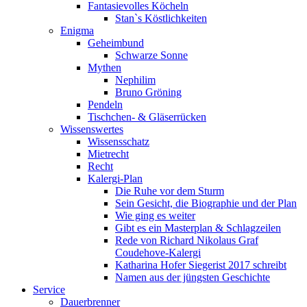
Fantasievolles Köcheln
Stan`s Köstlichkeiten
Enigma
Geheimbund
Schwarze Sonne
Mythen
Nephilim
Bruno Gröning
Pendeln
Tischchen- & Gläserrücken
Wissenswertes
Wissensschatz
Mietrecht
Recht
Kalergi-Plan
Die Ruhe vor dem Sturm
Sein Gesicht, die Biographie und der Plan
Wie ging es weiter
Gibt es ein Masterplan & Schlagzeilen
Rede von Richard Nikolaus Graf
Coudehove-Kalergi
Katharina Hofer Siegerist 2017 schreibt
Namen aus der jüngsten Geschichte
Service
Dauerbrenner