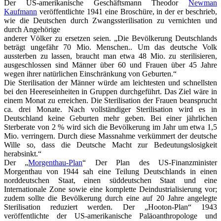
Der US-amerikanische Geschäftsmann Theodor
Newman
Kaufmann
veröffentlichte 1941 eine Broschüre, in der er beschrieb,
wie die Deutschen durch Zwangssterilisation zu vernichten und
durch Angehörige
anderer Völker zu ersetzen seien. „Die Bevölkerung Deutschlands
beträgt ungefähr 70 Mio. Menschen.. Um das deutsche Volk
aussterben zu lassen, braucht man etwa 48 Mio. zu sterilisieren,
ausgeschlossen sind Männer über 60 und Frauen über 45 Jahre
wegen ihrer natürlichen Einschränkung von Geburten.“
Die Sterilisation der Männer würde am leichtesten und schnellsten
bei den Heereseinheiten in Gruppen durchgeführt. Das Ziel wäre in
einem Monat zu erreichen. Die Sterilisation der Frauen beansprucht
ca. drei Monate. Nach vollständiger Sterilisation wird es in
Deutschland keine Geburten mehr geben. Bei einer jährlichen
Sterberate von 2 % wird sich die Bevölkerung im Jahr um etwa 1,5
Mio. verringern. Durch diese Massnahme verkümmert der deutsche
Wille so, dass die Deutsche Macht zur Bedeutungslosigkeit
herabsinkt.“
Der „
Morgenthau-Plan
“ Der Plan des US-Finanzminister
Morgenthau von 1944 sah eine Teilung Deutschlands in einen
norddeutschen Staat, einen süddeutschen Staat und eine
Internationale Zone sowie eine komplette Deindustrialisierung vor;
zudem sollte die Bevölkerung durch eine auf 20 Jahre angelegte
Sterilisation reduziert werden. Der „Hooton-Plan“ 1943
veröffentlichte der US-amerikanische Paläoanthropologe und