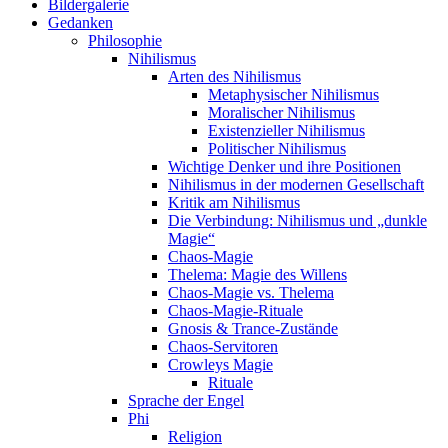
Bildergalerie
Gedanken
Philosophie
Nihilismus
Arten des Nihilismus
Metaphysischer Nihilismus
Moralischer Nihilismus
Existenzieller Nihilismus
Politischer Nihilismus
Wichtige Denker und ihre Positionen
Nihilismus in der modernen Gesellschaft
Kritik am Nihilismus
Die Verbindung: Nihilismus und „dunkle
Magie“
Chaos-Magie
Thelema: Magie des Willens
Chaos-Magie vs. Thelema
Chaos-Magie-Rituale
Gnosis & Trance-Zustände
Chaos-Servitoren
Crowleys Magie
Rituale
Sprache der Engel
Phi
Religion