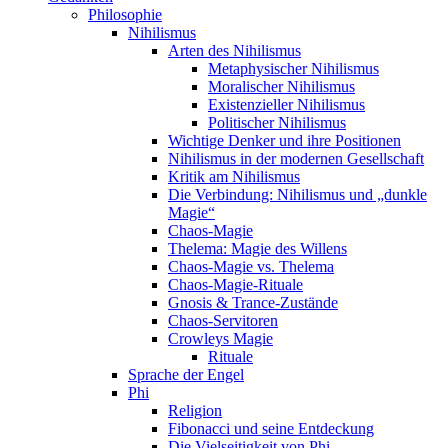
Philosophie
Nihilismus
Arten des Nihilismus
Metaphysischer Nihilismus
Moralischer Nihilismus
Existenzieller Nihilismus
Politischer Nihilismus
Wichtige Denker und ihre Positionen
Nihilismus in der modernen Gesellschaft
Kritik am Nihilismus
Die Verbindung: Nihilismus und „dunkle
Magie“
Chaos-Magie
Thelema: Magie des Willens
Chaos-Magie vs. Thelema
Chaos-Magie-Rituale
Gnosis & Trance-Zustände
Chaos-Servitoren
Crowleys Magie
Rituale
Sprache der Engel
Phi
Religion
Fibonacci und seine Entdeckung
Die Vielseitigkeit von Phi