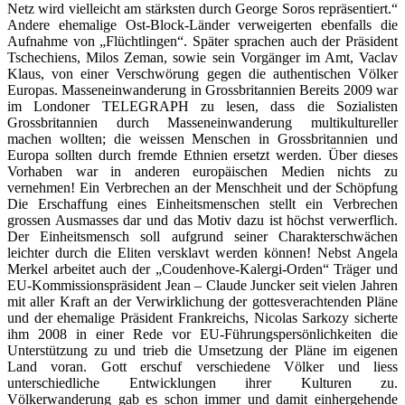
Netz wird vielleicht am stärksten durch George Soros repräsentiert.“
Andere ehemalige Ost-Block-Länder verweigerten ebenfalls die
Aufnahme von „Flüchtlingen“. Später sprachen auch der Präsident
Tschechiens, Milos Zeman, sowie sein Vorgänger im Amt, Vaclav
Klaus, von einer Verschwörung gegen die authentischen Völker
Europas. Masseneinwanderung in Grossbritannien Bereits 2009 war
im Londoner TELEGRAPH zu lesen, dass die Sozialisten
Grossbritannien durch Masseneinwanderung multikultureller
machen wollten; die weissen Menschen in Grossbritannien und
Europa sollten durch fremde Ethnien ersetzt werden. Über dieses
Vorhaben war in anderen europäischen Medien nichts zu
vernehmen! Ein Verbrechen an der Menschheit und der Schöpfung
Die Erschaffung eines Einheitsmenschen stellt ein Verbrechen
grossen Ausmasses dar und das Motiv dazu ist höchst verwerflich.
Der Einheitsmensch soll aufgrund seiner Charakterschwächen
leichter durch die Eliten versklavt werden können! Nebst Angela
Merkel arbeitet auch der „Coudenhove-Kalergi-Orden“ Träger und
EU-Kommissionspräsident Jean – Claude Juncker seit vielen Jahren
mit aller Kraft an der Verwirklichung der gottesverachtenden Pläne
und der ehemalige Präsident Frankreichs, Nicolas Sarkozy sicherte
ihm 2008 in einer Rede vor EU-Führungspersönlichkeiten die
Unterstützung zu und trieb die Umsetzung der Pläne im eigenen
Land voran. Gott erschuf verschiedene Völker und liess
unterschiedliche Entwicklungen ihrer Kulturen zu.
Völkerwanderung gab es schon immer und damit einhergehende