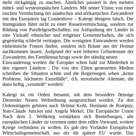
mehr rückgängig zu machen. Ähnliches passiert in den meisten
mittel- und westeuropäischen Ländern. Mit seiner Vision von einer
raschen Vermischung der asiatischen und afrikanischen Zuwanderer
mit den Europäern lag Coudenhove – Kalergi übrigens falsch. Die
Immigration führt nicht zu einer Rassenvermischung, sondern zur
Bildung von Parallelgesellschaften, zur Aufspaltung der Länder in
eine Vielzahl ethnischer und religiöser Gemeinschaften, die sich
gegenseitig schlecht vertragen. Die wenigsten Einwanderer werden
einheimische Frauen finden, sondern sich Bräute aus der Heimat
nachkommen lassen. Aufgrund der weit höheren Geburtenrate der
Zuwanderer, des Familiennachzugs sowie der ständig neuen
Einwanderung werden die Europäer schon bald zur Minderheit in
den eigenen Ländern . Die von den Eliten gesteuerten Medien
schreiben die Situation schön und die Regierungen sehen „keine
Probleme, höchstens Einzelfälle“, d.h. terroristische Attentate, die
dann heftig „verurteilt“ werden!
Kalergi ist ein Orden benannt, mit dem besonders fleissige
Dienerder Neuen Weltordnung ausgezeichnet werden. Zu den
Ordensträgern gehören auch Helmut Kohl, Hermann de Rompuy,
Jean-Claude Juncker und Angela Merkel. Die Europäische Union
Nach dem 2. Weltkrieg verstärkten sich Bestrebungen, alle
europäischen Länder zu vereinen unter dem edlen Vorwand, weitere
Kriege verhindern zu wollen. Es gab den Vorläufer Europäische
Wirtschaftsgemeinschaft, aus der die spätere EU wurde. Das