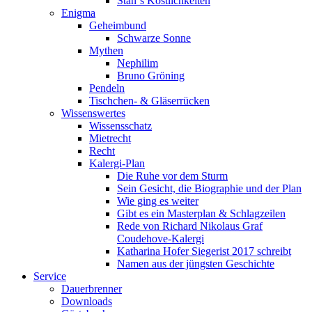
Stan`s Köstlichkeiten
Enigma
Geheimbund
Schwarze Sonne
Mythen
Nephilim
Bruno Gröning
Pendeln
Tischchen- & Gläserrücken
Wissenswertes
Wissensschatz
Mietrecht
Recht
Kalergi-Plan
Die Ruhe vor dem Sturm
Sein Gesicht, die Biographie und der Plan
Wie ging es weiter
Gibt es ein Masterplan & Schlagzeilen
Rede von Richard Nikolaus Graf
Coudehove-Kalergi
Katharina Hofer Siegerist 2017 schreibt
Namen aus der jüngsten Geschichte
Service
Dauerbrenner
Downloads