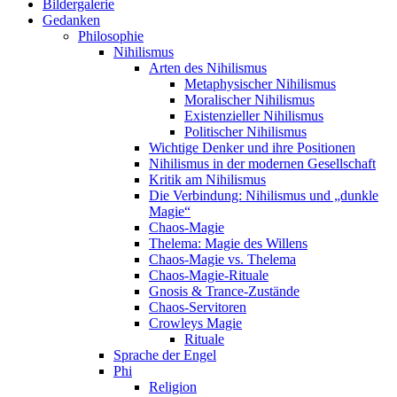
Bildergalerie
Gedanken
Philosophie
Nihilismus
Arten des Nihilismus
Metaphysischer Nihilismus
Moralischer Nihilismus
Existenzieller Nihilismus
Politischer Nihilismus
Wichtige Denker und ihre Positionen
Nihilismus in der modernen Gesellschaft
Kritik am Nihilismus
Die Verbindung: Nihilismus und „dunkle
Magie“
Chaos-Magie
Thelema: Magie des Willens
Chaos-Magie vs. Thelema
Chaos-Magie-Rituale
Gnosis & Trance-Zustände
Chaos-Servitoren
Crowleys Magie
Rituale
Sprache der Engel
Phi
Religion