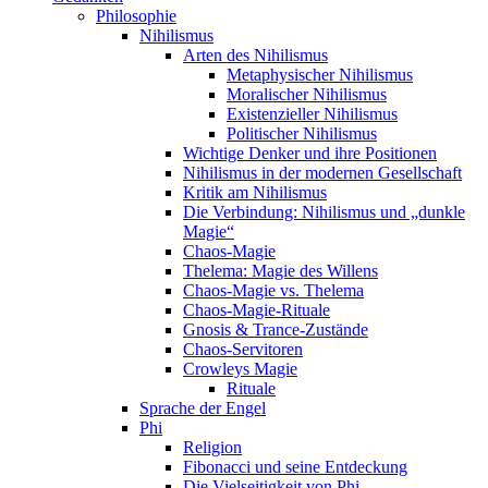
Philosophie
Nihilismus
Arten des Nihilismus
Metaphysischer Nihilismus
Moralischer Nihilismus
Existenzieller Nihilismus
Politischer Nihilismus
Wichtige Denker und ihre Positionen
Nihilismus in der modernen Gesellschaft
Kritik am Nihilismus
Die Verbindung: Nihilismus und „dunkle
Magie“
Chaos-Magie
Thelema: Magie des Willens
Chaos-Magie vs. Thelema
Chaos-Magie-Rituale
Gnosis & Trance-Zustände
Chaos-Servitoren
Crowleys Magie
Rituale
Sprache der Engel
Phi
Religion
Fibonacci und seine Entdeckung
Die Vielseitigkeit von Phi