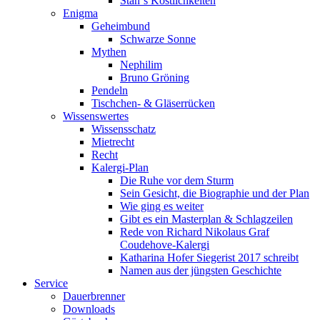
Stan`s Köstlichkeiten
Enigma
Geheimbund
Schwarze Sonne
Mythen
Nephilim
Bruno Gröning
Pendeln
Tischchen- & Gläserrücken
Wissenswertes
Wissensschatz
Mietrecht
Recht
Kalergi-Plan
Die Ruhe vor dem Sturm
Sein Gesicht, die Biographie und der Plan
Wie ging es weiter
Gibt es ein Masterplan & Schlagzeilen
Rede von Richard Nikolaus Graf
Coudehove-Kalergi
Katharina Hofer Siegerist 2017 schreibt
Namen aus der jüngsten Geschichte
Service
Dauerbrenner
Downloads