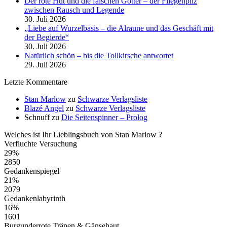
Der rote Hut und die falschen Götter – der Fliegenpilz
zwischen Rausch und Legende
30. Juli 2026
„Liebe auf Wurzelbasis – die Alraune und das Geschäft mit
der Begierde“
30. Juli 2026
Natürlich schön – bis die Tollkirsche antwortet
29. Juli 2026
Letzte Kommentare
Stan Marlow
zu
Schwarze Verlagsliste
Blazé Angel
zu
Schwarze Verlagsliste
Schnuff
zu
Die Seitenspinner – Prolog
Welches ist Ihr Lieblingsbuch von Stan Marlow ?
Verfluchte Versuchung
29%
2850
Gedankenspiegel
21%
2079
Gedankenlabyrinth
16%
1601
Burgunderrote Tränen & Gänsehaut