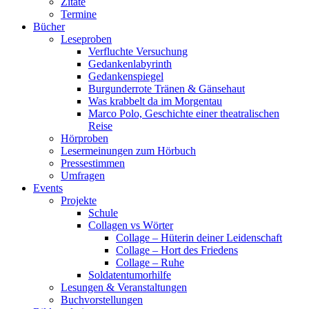
Zitate
Termine
Bücher
Leseproben
Verfluchte Versuchung
Gedankenlabyrinth
Gedankenspiegel
Burgunderrote Tränen & Gänsehaut
Was krabbelt da im Morgentau
Marco Polo, Geschichte einer theatralischen
Reise
Hörproben
Lesermeinungen zum Hörbuch
Pressestimmen
Umfragen
Events
Projekte
Schule
Collagen vs Wörter
Collage – Hüterin deiner Leidenschaft
Collage – Hort des Friedens
Collage – Ruhe
Soldatentumorhilfe
Lesungen & Veranstaltungen
Buchvorstellungen