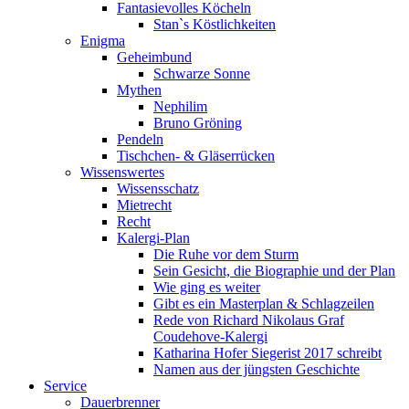
Fantasievolles Köcheln
Stan`s Köstlichkeiten
Enigma
Geheimbund
Schwarze Sonne
Mythen
Nephilim
Bruno Gröning
Pendeln
Tischchen- & Gläserrücken
Wissenswertes
Wissensschatz
Mietrecht
Recht
Kalergi-Plan
Die Ruhe vor dem Sturm
Sein Gesicht, die Biographie und der Plan
Wie ging es weiter
Gibt es ein Masterplan & Schlagzeilen
Rede von Richard Nikolaus Graf
Coudehove-Kalergi
Katharina Hofer Siegerist 2017 schreibt
Namen aus der jüngsten Geschichte
Service
Dauerbrenner