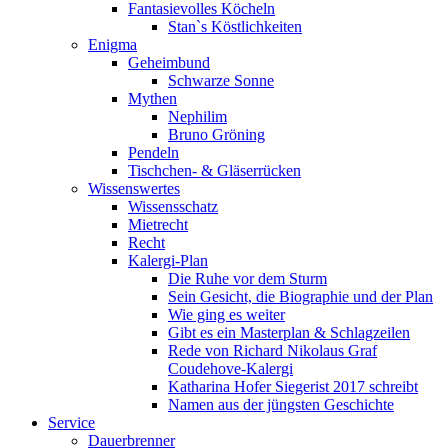
Fantasievolles Köcheln
Stan`s Köstlichkeiten
Enigma
Geheimbund
Schwarze Sonne
Mythen
Nephilim
Bruno Gröning
Pendeln
Tischchen- & Gläserrücken
Wissenswertes
Wissensschatz
Mietrecht
Recht
Kalergi-Plan
Die Ruhe vor dem Sturm
Sein Gesicht, die Biographie und der Plan
Wie ging es weiter
Gibt es ein Masterplan & Schlagzeilen
Rede von Richard Nikolaus Graf
Coudehove-Kalergi
Katharina Hofer Siegerist 2017 schreibt
Namen aus der jüngsten Geschichte
Service
Dauerbrenner