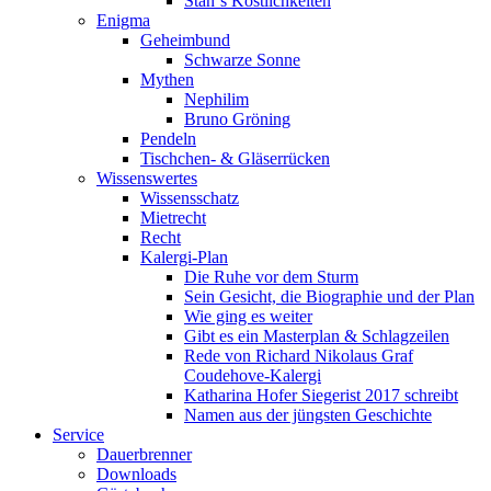
Stan`s Köstlichkeiten
Enigma
Geheimbund
Schwarze Sonne
Mythen
Nephilim
Bruno Gröning
Pendeln
Tischchen- & Gläserrücken
Wissenswertes
Wissensschatz
Mietrecht
Recht
Kalergi-Plan
Die Ruhe vor dem Sturm
Sein Gesicht, die Biographie und der Plan
Wie ging es weiter
Gibt es ein Masterplan & Schlagzeilen
Rede von Richard Nikolaus Graf
Coudehove-Kalergi
Katharina Hofer Siegerist 2017 schreibt
Namen aus der jüngsten Geschichte
Service
Dauerbrenner
Downloads