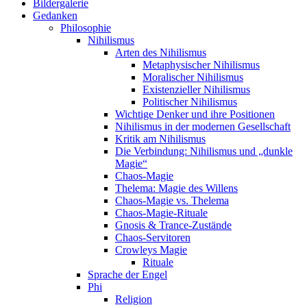
Bildergalerie
Gedanken
Philosophie
Nihilismus
Arten des Nihilismus
Metaphysischer Nihilismus
Moralischer Nihilismus
Existenzieller Nihilismus
Politischer Nihilismus
Wichtige Denker und ihre Positionen
Nihilismus in der modernen Gesellschaft
Kritik am Nihilismus
Die Verbindung: Nihilismus und „dunkle
Magie“
Chaos-Magie
Thelema: Magie des Willens
Chaos-Magie vs. Thelema
Chaos-Magie-Rituale
Gnosis & Trance-Zustände
Chaos-Servitoren
Crowleys Magie
Rituale
Sprache der Engel
Phi
Religion