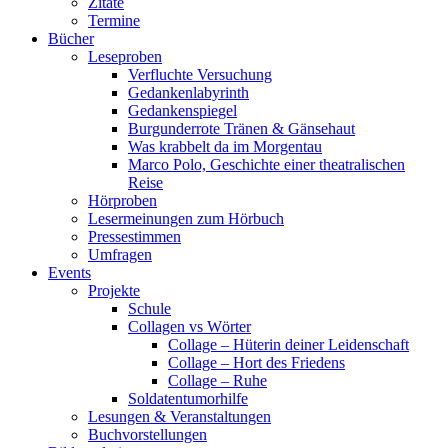
Zitate
Termine
Bücher
Leseproben
Verfluchte Versuchung
Gedankenlabyrinth
Gedankenspiegel
Burgunderrote Tränen & Gänsehaut
Was krabbelt da im Morgentau
Marco Polo, Geschichte einer theatralischen
Reise
Hörproben
Lesermeinungen zum Hörbuch
Pressestimmen
Umfragen
Events
Projekte
Schule
Collagen vs Wörter
Collage – Hüterin deiner Leidenschaft
Collage – Hort des Friedens
Collage – Ruhe
Soldatentumorhilfe
Lesungen & Veranstaltungen
Buchvorstellungen