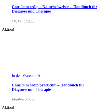
Consilium cedip – Naturheilweisen – Handbuch für
Diagnose und Therapie
14,08
€
9,00
€
Aktion!
In den Warenkorb
Consilium cedip practicum – Handbuch für
Diagnose und Therapie
11,54
€
6,00
€
Aktion!