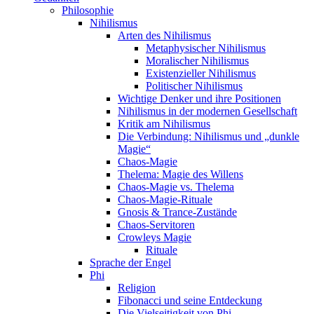
Philosophie
Nihilismus
Arten des Nihilismus
Metaphysischer Nihilismus
Moralischer Nihilismus
Existenzieller Nihilismus
Politischer Nihilismus
Wichtige Denker und ihre Positionen
Nihilismus in der modernen Gesellschaft
Kritik am Nihilismus
Die Verbindung: Nihilismus und „dunkle
Magie“
Chaos-Magie
Thelema: Magie des Willens
Chaos-Magie vs. Thelema
Chaos-Magie-Rituale
Gnosis & Trance-Zustände
Chaos-Servitoren
Crowleys Magie
Rituale
Sprache der Engel
Phi
Religion
Fibonacci und seine Entdeckung
Die Vielseitigkeit von Phi