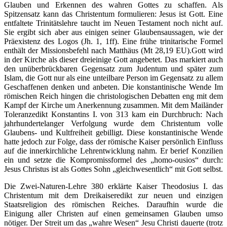
Glauben und Erkennen des wahren Gottes zu schaffen. Als
Spitzensatz kann das Christentum formulieren: Jesus ist Gott. Eine
entfaltete Trinitätslehre taucht im Neuen Testament noch nicht auf.
Sie ergibt sich aber aus einigen seiner Glaubensaussagen, wie der
Präexistenz des Logos (Jh. 1, 1ff). Eine frühe trinitarische Formel
enthält der Missionsbefehl nach Matthäus (Mt 28,19 EU).Gott wird
in der Kirche als dieser dreieinige Gott angebetet. Das markiert auch
den unüberbrückbaren Gegensatz zum Judentum und später zum
Islam, die Gott nur als eine unteilbare Person im Gegensatz zu allem
Geschaffenen denken und anbeten. Die konstantinische Wende Im
römischen Reich hingen die christologischen Debatten eng mit dem
Kampf der Kirche um Anerkennung zusammen. Mit dem Mailänder
Toleranzedikt Konstantins I. von 313 kam ein Durchbruch: Nach
jahrhundertelanger Verfolgung wurde dem Christentum volle
Glaubens- und Kultfreiheit gebilligt. Diese konstantinische Wende
hatte jedoch zur Folge, dass der römische Kaiser persönlich Einfluss
auf die innerkirchliche Lehrentwicklung nahm. Er berief Konzilien
ein und setzte die Kompromissformel des „homo-ousios“ durch:
Jesus Christus ist als Gottes Sohn „gleichwesentlich“ mit Gott selbst.
Die Zwei-Naturen-Lehre 380 erklärte Kaiser Theodosius I. das
Christentum mit dem Dreikaiseredikt zur neuen und einzigen
Staatsreligion des römischen Reiches. Daraufhin wurde die
Einigung aller Christen auf einen gemeinsamen Glauben umso
nötiger. Der Streit um das „wahre Wesen“ Jesu Christi dauerte (trotz