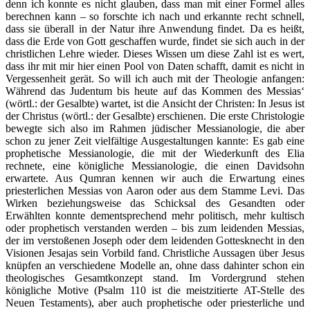
denn ich konnte es nicht glauben, dass man mit einer Formel alles
berechnen kann – so forschte ich nach und erkannte recht schnell,
dass sie überall in der Natur ihre Anwendung findet. Da es heißt,
dass die Erde von Gott geschaffen wurde, findet sie sich auch in der
christlichen Lehre wieder. Dieses Wissen um diese Zahl ist es wert,
dass ihr mit mir hier einen Pool von Daten schafft, damit es nicht in
Vergessenheit gerät. So will ich auch mit der Theologie anfangen:
Während das Judentum bis heute auf das Kommen des Messias‘
(wörtl.: der Gesalbte) wartet, ist die Ansicht der Christen: In Jesus ist
der Christus (wörtl.: der Gesalbte) erschienen. Die erste Christologie
bewegte sich also im Rahmen jüdischer Messianologie, die aber
schon zu jener Zeit vielfältige Ausgestaltungen kannte: Es gab eine
prophetische Messianologie, die mit der Wiederkunft des Elia
rechnete, eine königliche Messianologie, die einen Davidsohn
erwartete. Aus Qumran kennen wir auch die Erwartung eines
priesterlichen Messias von Aaron oder aus dem Stamme Levi. Das
Wirken beziehungsweise das Schicksal des Gesandten oder
Erwählten konnte dementsprechend mehr politisch, mehr kultisch
oder prophetisch verstanden werden – bis zum leidenden Messias,
der im verstoßenen Joseph oder dem leidenden Gottesknecht in den
Visionen Jesajas sein Vorbild fand. Christliche Aussagen über Jesus
knüpfen an verschiedene Modelle an, ohne dass dahinter schon ein
theologisches Gesamtkonzept stand. Im Vordergrund stehen
königliche Motive (Psalm 110 ist die meistzitierte AT-Stelle des
Neuen Testaments), aber auch prophetische oder priesterliche und