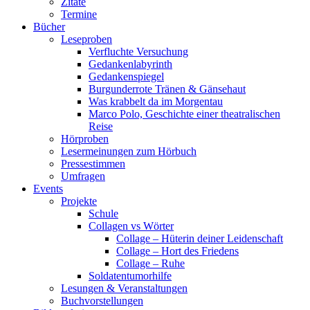
Zitate
Termine
Bücher
Leseproben
Verfluchte Versuchung
Gedankenlabyrinth
Gedankenspiegel
Burgunderrote Tränen & Gänsehaut
Was krabbelt da im Morgentau
Marco Polo, Geschichte einer theatralischen
Reise
Hörproben
Lesermeinungen zum Hörbuch
Pressestimmen
Umfragen
Events
Projekte
Schule
Collagen vs Wörter
Collage – Hüterin deiner Leidenschaft
Collage – Hort des Friedens
Collage – Ruhe
Soldatentumorhilfe
Lesungen & Veranstaltungen
Buchvorstellungen