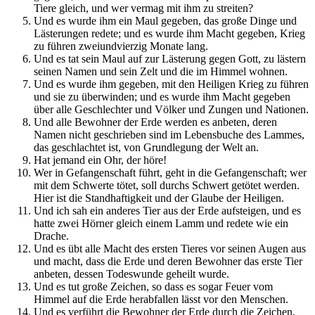
Tiere gleich, und wer vermag mit ihm zu streiten?
Und es wurde ihm ein Maul gegeben, das große Dinge und
Lästerungen redete; und es wurde ihm Macht gegeben, Krieg
zu führen zweiundvierzig Monate lang.
Und es tat sein Maul auf zur Lästerung gegen Gott, zu lästern
seinen Namen und sein Zelt und die im Himmel wohnen.
Und es wurde ihm gegeben, mit den Heiligen Krieg zu führen
und sie zu überwinden; und es wurde ihm Macht gegeben
über alle Geschlechter und Völker und Zungen und Nationen.
Und alle Bewohner der Erde werden es anbeten, deren
Namen nicht geschrieben sind im Lebensbuche des Lammes,
das geschlachtet ist, von Grundlegung der Welt an.
Hat jemand ein Ohr, der höre!
Wer in Gefangenschaft führt, geht in die Gefangenschaft; wer
mit dem Schwerte tötet, soll durchs Schwert getötet werden.
Hier ist die Standhaftigkeit und der Glaube der Heiligen.
Und ich sah ein anderes Tier aus der Erde aufsteigen, und es
hatte zwei Hörner gleich einem Lamm und redete wie ein
Drache.
Und es übt alle Macht des ersten Tieres vor seinen Augen aus
und macht, dass die Erde und deren Bewohner das erste Tier
anbeten, dessen Todeswunde geheilt wurde.
Und es tut große Zeichen, so dass es sogar Feuer vom
Himmel auf die Erde herabfallen lässt vor den Menschen.
Und es verführt die Bewohner der Erde durch die Zeichen,