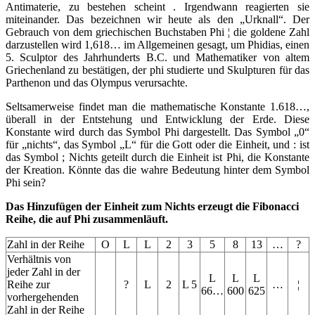
Antimaterie, zu bestehen scheint . Irgendwann reagierten sie
miteinander. Das bezeichnen wir heute als den „Urknall“. Der
Gebrauch von dem griechischen Buchstaben Phi ¦ die goldene Zahl
darzustellen wird 1,618… im Allgemeinen gesagt, um Phidias, einen
5. Sculptor des Jahrhunderts B.C. und Mathematiker von altem
Griechenland zu bestätigen, der phi studierte und Skulpturen für das
Parthenon und das Olympus verursachte.
Seltsamerweise findet man die mathematische Konstante 1.618…,
überall in der Entstehung und Entwicklung der Erde. Diese
Konstante wird durch das Symbol Phi dargestellt. Das Symbol „0“
für „nichts“, das Symbol „L“ für die Gott oder die Einheit, und : ist
das Symbol ; Nichts geteilt durch die Einheit ist Phi, die Konstante
der Kreation. Könnte das die wahre Bedeutung hinter dem Symbol
Phi sein?
Das Hinzufügen der Einheit zum Nichts erzeugt die Fibonacci
Reihe, die auf Phi zusammenläuft.
Zahl in der Reihe
O
L
L
2
3
5
8
13
…
?
Verhältnis von
jeder Zahl in der
L
L
L
Reihe zur
?
L
2
L 5
…
¦
66…
600
625
vorhergehenden
Zahl in der Reihe