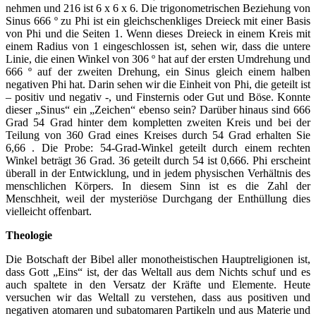
nehmen und 216 ist 6 x 6 x 6. Die trigonometrischen Beziehung von
Sinus 666 º zu Phi ist ein gleichschenkliges Dreieck mit einer Basis
von Phi und die Seiten 1. Wenn dieses Dreieck in einem Kreis mit
einem Radius von 1 eingeschlossen ist, sehen wir, dass die untere
Linie, die einen Winkel von 306 º hat auf der ersten Umdrehung und
666 º auf der zweiten Drehung, ein Sinus gleich einem halben
negativen Phi hat. Darin sehen wir die Einheit von Phi, die geteilt ist
– positiv und negativ -, und Finsternis oder Gut und Böse. Konnte
dieser „Sinus“ ein „Zeichen“ ebenso sein? Darüber hinaus sind 666
Grad 54 Grad hinter dem kompletten zweiten Kreis und bei der
Teilung von 360 Grad eines Kreises durch 54 Grad erhalten Sie
6,66 . Die Probe: 54-Grad-Winkel geteilt durch einem rechten
Winkel beträgt 36 Grad. 36 geteilt durch 54 ist 0,666. Phi erscheint
überall in der Entwicklung, und in jedem physischen Verhältnis des
menschlichen Körpers. In diesem Sinn ist es die Zahl der
Menschheit, weil der mysteriöse Durchgang der Enthüllung dies
vielleicht offenbart.
Theologie
Die Botschaft der Bibel aller monotheistischen Hauptreligionen ist,
dass Gott „Eins“ ist, der das Weltall aus dem Nichts schuf und es
auch spaltete in den Versatz der Kräfte und Elemente. Heute
versuchen wir das Weltall zu verstehen, dass aus positiven und
negativen atomaren und subatomaren Partikeln und aus Materie und