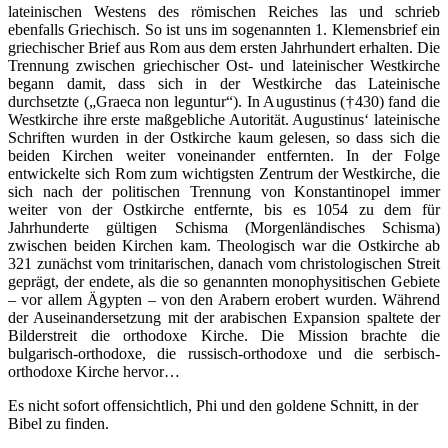
lateinischen Westens des römischen Reiches las und schrieb
ebenfalls Griechisch. So ist uns im sogenannten 1. Klemensbrief ein
griechischer Brief aus Rom aus dem ersten Jahrhundert erhalten. Die
Trennung zwischen griechischer Ost- und lateinischer Westkirche
begann damit, dass sich in der Westkirche das Lateinische
durchsetzte („Graeca non leguntur“). In Augustinus (†430) fand die
Westkirche ihre erste maßgebliche Autorität. Augustinus‘ lateinische
Schriften wurden in der Ostkirche kaum gelesen, so dass sich die
beiden Kirchen weiter voneinander entfernten. In der Folge
entwickelte sich Rom zum wichtigsten Zentrum der Westkirche, die
sich nach der politischen Trennung von Konstantinopel immer
weiter von der Ostkirche entfernte, bis es 1054 zu dem für
Jahrhunderte gültigen Schisma (Morgenländisches Schisma)
zwischen beiden Kirchen kam. Theologisch war die Ostkirche ab
321 zunächst vom trinitarischen, danach vom christologischen Streit
geprägt, der endete, als die so genannten monophysitischen Gebiete
– vor allem Ägypten – von den Arabern erobert wurden. Während
der Auseinandersetzung mit der arabischen Expansion spaltete der
Bilderstreit die orthodoxe Kirche. Die Mission brachte die
bulgarisch-orthodoxe, die russisch-orthodoxe und die serbisch-
orthodoxe Kirche hervor…
Es nicht sofort offensichtlich, Phi und den goldene Schnitt, in der
Bibel zu finden.