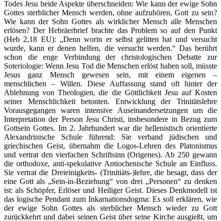
Todes Jesu beide Aspekte überschneiden: Wie kann der ewige Sohn
Gottes sterblicher Mensch werden, ohne aufzuhören, Gott zu sein?
Wie kann der Sohn Gottes als wirklicher Mensch alle Menschen
erlösen? Der Hebräerbrief brachte das Problem so auf den Punkt
(Heb 2,18 EU): „Denn worin er selbst gelitten hat und versucht
wurde, kann er denen helfen, die versucht werden.“ Das berührt
schon die enge Verbindung der christologischen Debatte zur
Soteriologie: Wenn Jesu Tod die Menschen erlöst haben soll, müsste
Jesus ganz Mensch gewesen sein, mit einem eigenen –
menschlichen – Willen. Diese Auffassung stand oft hinter der
Ablehnung von Theologien, die die Göttlichkeit Jesu auf Kosten
seiner Menschlichkeit betonten. Entwicklung der Trinitätslehre
Vorausgegangen waren intensive Auseinandersetzungen um die
Interpretation der Person Jesu Christi, insbesondere in Bezug zum
Gottsein Gottes. Im 2. Jahrhundert war die hellenistisch orientierte
Alexandrinische Schule führend: Sie verband jüdischen und
griechischen Geist, übernahm die Logos-Lehren des Platonismus
und vertrat den vierfachen Schriftsinn (Origenes). Ab 250 gewann
die orthodoxe, anti-spekulative Antiochenische Schule an Einfluss.
Sie vertrat die Dreieinigkeits- (Trinitiäts-)lehre, die besagt, dass der
eine Gott als „Sein-in-Beziehung“ von drei „Personen“ zu denken
ist: als Schöpfer, Erlöser und Heiliger Geist. Dieses Denkmodell ist
das logische Pendant zum Inkarnationsdogma: Es soll erklären, wie
der ewige Sohn Gottes als sterblicher Mensch wieder zu Gott
zurückkehrt und dabei seinen Geist über seine Kirche ausgießt, um