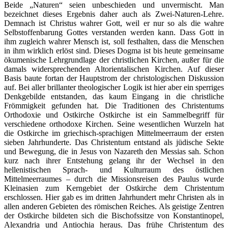
Beide „Naturen“ seien unbeschieden und unvermischt. Man
bezeichnet dieses Ergebnis daher auch als Zwei-Naturen-Lehre.
Demnach ist Christus wahrer Gott, weil er nur so als die wahre
Selbstoffenbarung Gottes verstanden werden kann. Dass Gott in
ihm zugleich wahrer Mensch ist, soll festhalten, dass die Menschen
in ihm wirklich erlöst sind. Dieses Dogma ist bis heute gemeinsame
ökumenische Lehrgrundlage der christlichen Kirchen, außer für die
damals widersprechenden Altorientalischen Kirchen. Auf dieser
Basis baute fortan der Hauptstrom der christologischen Diskussion
auf. Bei aller brillanter theologischer Logik ist hier aber ein sperriges
Denkgebilde entstanden, das kaum Eingang in die christliche
Frömmigkeit gefunden hat. Die Traditionen des Christentums
Orthodoxie und Ostkirche Ostkirche ist ein Sammelbegriff für
verschiedene orthodoxe Kirchen. Seine wesentlichen Wurzeln hat
die Ostkirche im griechisch-sprachigen Mittelmeerraum der ersten
sieben Jahrhunderte. Das Christentum entstand als jüdische Sekte
und Bewegung, die in Jesus von Nazareth den Messias sah. Schon
kurz nach ihrer Entstehung gelang ihr der Wechsel in den
hellenistischen Sprach- und Kulturraum des östlichen
Mittelmeerraumes – durch die Missionsreisen des Paulus wurde
Kleinasien zum Kerngebiet der Ostkirche dem Christentum
erschlossen. Hier gab es im dritten Jahrhundert mehr Christen als in
allen anderen Gebieten des römischen Reiches. Als geistige Zentren
der Ostkirche bildeten sich die Bischofssitze von Konstantinopel,
Alexandria und Antiochia heraus. Das frühe Christentum des