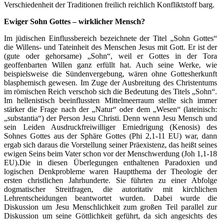
Verschiedenheit der Traditionen freilich reichlich Konfliktstoff barg.
Ewiger Sohn Gottes – wirklicher Mensch?
Im jüdischen Einflussbereich bezeichnete der Titel „Sohn Gottes“
die Willens- und Tateinheit des Menschen Jesus mit Gott. Er ist der
(gute oder gehorsame) „Sohn“, weil er Gottes in der Tora
geoffenbarten Willen ganz erfüllt hat. Auch seine Werke, wie
beispielsweise die Sündenvergebung, wären ohne Gottesherkunft
blasphemisch gewesen. Im Zuge der Ausbreitung des Christentums
im römischen Reich verschob sich die Bedeutung des Titels „Sohn“.
Im hellenistisch beeinflussten Mittelmeerraum stellte sich immer
stärker die Frage nach der „Natur“ oder dem „Wesen“ (lateinisch:
„substantia“) der Person Jesu Christi. Denn wenn Jesu Mensch und
sein Leiden Ausdruckfreiwilliger Erniedrigung (Kenosis) des
Sohnes Gottes aus der Sphäre Gottes (Phi 2,1-11 EU) war, dann
ergab sich daraus die Vorstellung seiner Präexistenz, das heißt seines
ewigen Seins beim Vater schon vor der Menschwerdung (Joh 1,1-18
EU).Die in diesen Überlegungen enthaltenen Paradoxien und
logischen Denkprobleme waren Hauptthema der Theologie der
ersten christlichen Jahrhunderte. Sie führten zu einer Abfolge
dogmatischer Streitfragen, die autoritativ mit kirchlichen
Lehrentscheidungen beantwortet wurden. Dabei wurde die
Diskussion um Jesu Menschlichkeit zum großen Teil parallel zur
Diskussion um seine Göttlichkeit geführt, da sich angesichts des