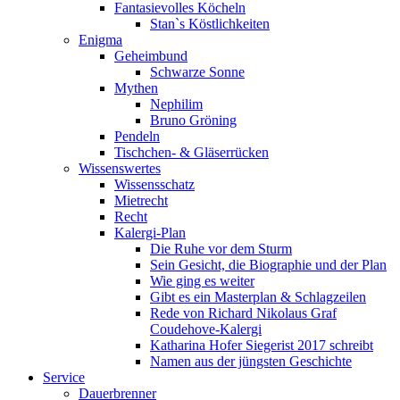
Fantasievolles Köcheln
Stan`s Köstlichkeiten
Enigma
Geheimbund
Schwarze Sonne
Mythen
Nephilim
Bruno Gröning
Pendeln
Tischchen- & Gläserrücken
Wissenswertes
Wissensschatz
Mietrecht
Recht
Kalergi-Plan
Die Ruhe vor dem Sturm
Sein Gesicht, die Biographie und der Plan
Wie ging es weiter
Gibt es ein Masterplan & Schlagzeilen
Rede von Richard Nikolaus Graf
Coudehove-Kalergi
Katharina Hofer Siegerist 2017 schreibt
Namen aus der jüngsten Geschichte
Service
Dauerbrenner