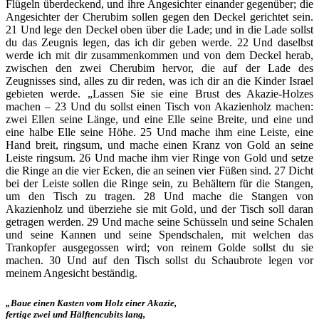
Flügeln überdeckend, und ihre Angesichter einander gegenüber; die
Angesichter der Cherubim sollen gegen den Deckel gerichtet sein.
21 Und lege den Deckel oben über die Lade; und in die Lade sollst
du das Zeugnis legen, das ich dir geben werde. 22 Und daselbst
werde ich mit dir zusammenkommen und von dem Deckel herab,
zwischen den zwei Cherubim hervor, die auf der Lade des
Zeugnisses sind, alles zu dir reden, was ich dir an die Kinder Israel
gebieten werde. „Lassen Sie sie eine Brust des Akazie-Holzes
machen – 23 Und du sollst einen Tisch von Akazienholz machen:
zwei Ellen seine Länge, und eine Elle seine Breite, und eine und
eine halbe Elle seine Höhe. 25 Und mache ihm eine Leiste, eine
Hand breit, ringsum, und mache einen Kranz von Gold an seine
Leiste ringsum. 26 Und mache ihm vier Ringe von Gold und setze
die Ringe an die vier Ecken, die an seinen vier Füßen sind. 27 Dicht
bei der Leiste sollen die Ringe sein, zu Behältern für die Stangen,
um den Tisch zu tragen. 28 Und mache die Stangen von
Akazienholz und überziehe sie mit Gold, und der Tisch soll daran
getragen werden. 29 Und mache seine Schüsseln und seine Schalen
und seine Kannen und seine Spendschalen, mit welchen das
Trankopfer ausgegossen wird; von reinem Golde sollst du sie
machen. 30 Und auf den Tisch sollst du Schaubrote legen vor
meinem Angesicht beständig.
„Baue einen Kasten vom Holz einer Akazie,
fertige zwei und Hälftencubits lang,