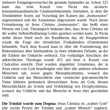
mehrerer Einigungsversuche) die gesamte Spätantike an. Schon 325
hatte das erste Konzil von Nicäa das nicäisch-
konstantinopolitanische Glaubensbekenntnis formuliert, in dem die
Trinitätslehre fixiert, auf Vorschlag des Kaisers das „homoousios“
angenommen und der Arianismus abgewiesen wurde. Nach dieser
Formulierung ist Jesus Christus „homoousios“, das heißt eines
Wesens mit Gott. Theologisch bedeutet dies, dass Jesus Christus als
die wahre Selbstoffenbarung Gottes gesehen werden kann. In Nicäa
stellte dieser Streit noch ein Randthema dar, als Hauptproblem
wurde die Frage des christlichen Festkalenders (Ostertermin)
behandelt. Nach dem Konzil kam es über die Formulierung des
Bekenntnisses über Jahrhunderte zu einer erbitterten Debatte, an der
die Einheit der Ostkirche zerbrach. Ein vorläufiger Abschluss der
altkirchlichen Theologie wurde 451 auf dem 4. Konzil von
Chalcedon erreicht. Dort wurden abgelehnt: Arianismus, der in
Jesus einen von Gott beauftragten und über alle anderen erhobenen
Menschen sah, sowie gegen Monophysitismus, wonach das
Göttliche und das Menschliche eine vermischte gott-menschliche
Natur bildeten (polemisch überzeichnet: Jesus als Gott, dessen
Menschlichkeit als Schein und Verkleidung sei) Dyophysitismus,
wonach das Göttliche und das Mensche in Jesus eher geschieden
sind.
Die Trinität wurde zum Dogma:
Jesus Christus ist „wahrer Gott“
(die zweite Person der Trinität) und „wahrer Mensch“ zugleich.