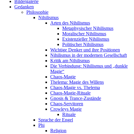
Bildergalerie
Gedanken
Philosophie
Nihilismus
Arten des Nihilismus
Metaphysischer Nihilismus
Moralischer Nihilismus
Existenzieller Nihilismus
Politischer Nihilismus
Wichtige Denker und ihre Positionen
Nihilismus in der modernen Gesellschaft
Kritik am Nihilismus
Die Verbindung: Nihilismus und „dunkle
Magie“
Chaos-Magie
Thelema: Magie des Willens
Chaos-Magie vs. Thelema
Chaos-Magie-Rituale
Gnosis & Trance-Zustände
Chaos-Servitoren
Crowleys Magie
Rituale
Sprache der Engel
Phi
Religion