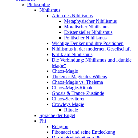
Philosophie
Nihilismus
Arten des Nihilismus
Metaphysischer Nihilismus
Moralischer Nihilismus
Existenzieller Nihilismus
Politischer Nihilismus
Wichtige Denker und ihre Positionen
Nihilismus in der modernen Gesellschaft
Kritik am Nihilismus
Die Verbindung: Nihilismus und „dunkle
Magie“
Chaos-Magie
Thelema: Magie des Willens
Chaos-Magie vs. Thelema
Chaos-Magie-Rituale
Gnosis & Trance-Zustände
Chaos-Servitoren
Crowleys Magie
Rituale
Sprache der Engel
Phi
Religion
Fibonacci und seine Entdeckung
Die Vielseitigkeit von Phi