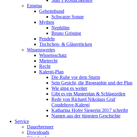
Stan`s Köstlichkeiten
Enigma
Geheimbund
Schwarze Sonne
Mythen
Nephilim
Bruno Gröning
Pendeln
Tischchen- & Gläserrücken
Wissenswertes
Wissensschatz
Mietrecht
Recht
Kalergi-Plan
Die Ruhe vor dem Sturm
Sein Gesicht, die Biographie und der Plan
Wie ging es weiter
Gibt es ein Masterplan & Schlagzeilen
Rede von Richard Nikolaus Graf
Coudehove-Kalergi
Katharina Hofer Siegerist 2017 schreibt
Namen aus der jüngsten Geschichte
Service
Dauerbrenner
Downloads