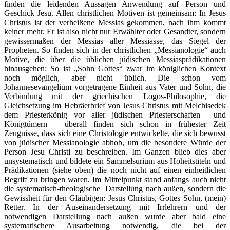
finden die leidenden Aussagen Anwendung auf Person und
Geschick Jesu. Allen christlichen Motiven ist gemeinsam: In Jesus
Christus ist der verheißene Messias gekommen, nach ihm kommt
keiner mehr. Er ist also nicht nur Erwählter oder Gesandter, sondern
gewissermaßen der Messias aller Messiasse, das Siegel der
Propheten. So finden sich in der christlichen „Messianologie“ auch
Motive, die über die üblichen jüdischen Messiasprädikationen
hinausgehen: So ist „Sohn Gottes“ zwar im königlichen Kontext
noch möglich, aber nicht üblich. Die schon vom
Johannesevangelium vorgetragene Einheit aus Vater und Sohn, die
Verbindung mit der griechischen Logos-Philosophie, die
Gleichsetzung im Hebräerbrief von Jesus Christus mit Melchisedek
dem Priesterkönig vor aller jüdischen Priesterschaften und
Königtümern – überall finden sich schon in frühester Zeit
Zeugnisse, dass sich eine Christologie entwickelte, die sich bewusst
von jüdischer Messianologie abhob, um die besondere Würde der
Person Jesu Christi zu beschreiben. Im Ganzen blieb dies aber
unsystematisch und bildete ein Sammelsurium aus Hoheitstiteln und
Prädikationen (siehe oben) die noch nicht auf einen einheitlichen
Begriff zu bringen waren. Im Mittelpunkt stand anfangs auch nicht
die systematisch-theologische Darstellung nach außen, sondern die
Gewissheit für den Gläubigen: Jesus Christus, Gottes Sohn, (mein)
Retter. In der Auseinandersetzung mit Irrlehrern und der
notwendigen Darstellung nach außen wurde aber bald eine
systematischere Ausarbeitung notwendig, die bei der