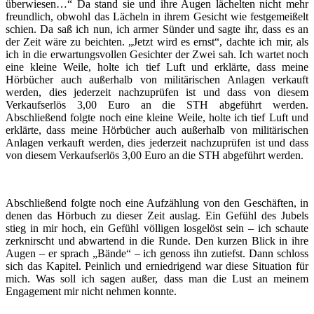
überwiesen…
“
Da stand sie und ihre Augen lächelten nicht
mehr
f
reundlich, obwohl das Lächeln in ihrem Gesicht wie festgemeißelt
schien.
Da saß ich nun, ich armer Sünder und sagte ihr, dass es an
der Zeit wäre zu beichten.
„Jetzt wird es ernst“, dachte ich mir, als
ich in die erwartungsvollen Gesichter der Zwei sah.
Ich wartet noch
eine kleine Weile, holte ich tief Luft und erklärte, dass meine
Hörbücher auch außerhalb von militärischen Anlagen verkauft
werden, dies jederzeit nachzuprüfen ist und dass von diesem
Verkaufserlös 3,00 Euro an die
STH
abgeführt werden.
Abschließend folgte noch eine kleine Weile, holte ich tief Luft und
erklärte, dass meine Hörbücher auch außerhalb von militärischen
Anlagen verkauft werden, dies jederzeit nachzuprüfen ist und dass
von diesem Verkaufserlös 3,00 Euro an die
STH
abgeführt werden.
Abschließend folgte noch eine Aufzählung von den Geschäften, in
denen das Hörbuch zu dieser Zeit auslag.
Ein Gefühl des Jubels
stieg in mir hoch, ein Gefühl völligen losgelöst sein – ich schaute
zerknirscht und abwartend in die Runde. Den kurzen Blick in ihre
Augen – er sprach „Bände“ – i
ch genoss ihn zutiefst.
Dann schloss
sich das Kapitel.
Peinlich und erniedrigend war diese Situation für
mich
.
Was soll ich sagen außer, dass man die Lust an meinem
Engagement mir nicht nehmen konnte.