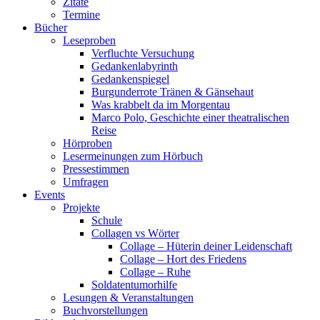
Zitate
Termine
Bücher
Leseproben
Verfluchte Versuchung
Gedankenlabyrinth
Gedankenspiegel
Burgunderrote Tränen & Gänsehaut
Was krabbelt da im Morgentau
Marco Polo, Geschichte einer theatralischen
Reise
Hörproben
Lesermeinungen zum Hörbuch
Pressestimmen
Umfragen
Events
Projekte
Schule
Collagen vs Wörter
Collage – Hüterin deiner Leidenschaft
Collage – Hort des Friedens
Collage – Ruhe
Soldatentumorhilfe
Lesungen & Veranstaltungen
Buchvorstellungen