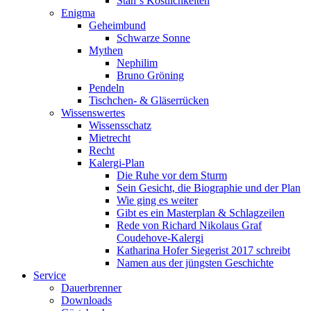
Stan`s Köstlichkeiten
Enigma
Geheimbund
Schwarze Sonne
Mythen
Nephilim
Bruno Gröning
Pendeln
Tischchen- & Gläserrücken
Wissenswertes
Wissensschatz
Mietrecht
Recht
Kalergi-Plan
Die Ruhe vor dem Sturm
Sein Gesicht, die Biographie und der Plan
Wie ging es weiter
Gibt es ein Masterplan & Schlagzeilen
Rede von Richard Nikolaus Graf
Coudehove-Kalergi
Katharina Hofer Siegerist 2017 schreibt
Namen aus der jüngsten Geschichte
Service
Dauerbrenner
Downloads