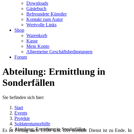
Downloads
Gästebuch
Befreundete Künstler
Kontakt zum Autor
Wertvolle Links
Shop
Warenkorb
Kasse
Mein Konto
Allgemeine Geschäftsbedingungen
Forum
Abteilung: Ermittlung in
Sonderfällen
Sie befinden sich hier:
Start
Events
Projekte
Soldatentumorhilfe
Abteilung: Ermittlung in Sonderfällen
Es ist Freitag nach 13:00 Uhr. Der normale Dienst ist zu Ende. In