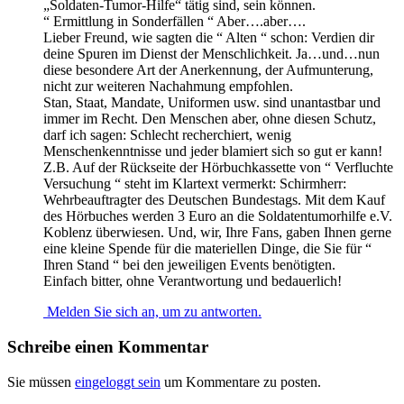
„Soldaten-Tumor-Hilfe“ tätig sind, sein können.
“ Ermittlung in Sonderfällen “ Aber….aber….
Lieber Freund, wie sagten die “ Alten “ schon: Verdien dir
deine Spuren im Dienst der Menschlichkeit. Ja…und…nun
diese besondere Art der Anerkennung, der Aufmunterung,
nicht zur weiteren Nachahmung empfohlen.
Stan, Staat, Mandate, Uniformen usw. sind unantastbar und
immer im Recht. Den Menschen aber, ohne diesen Schutz,
darf ich sagen: Schlecht recherchiert, wenig
Menschenkenntnisse und jeder blamiert sich so gut er kann!
Z.B. Auf der Rückseite der Hörbuchkassette von “ Verfluchte
Versuchung “ steht im Klartext vermerkt: Schirmherr:
Wehrbeauftragter des Deutschen Bundestags. Mit dem Kauf
des Hörbuches werden 3 Euro an die Soldatentumorhilfe e.V.
Koblenz überwiesen. Und, wir, Ihre Fans, gaben Ihnen gerne
eine kleine Spende für die materiellen Dinge, die Sie für “
Ihren Stand “ bei den jeweiligen Events benötigten.
Einfach bitter, ohne Verantwortung und bedauerlich!
Melden Sie sich an, um zu antworten.
Schreibe einen Kommentar
Sie müssen
eingeloggt sein
um Kommentare zu posten.