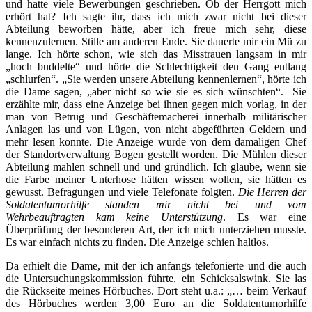
und hatte viele Bewerbungen geschrieben. Ob der Herrgott mich
erhört hat? Ich sagte ihr, dass ich mich zwar nicht bei dieser
Abteilung beworben hätte, aber ich freue mich sehr, diese
kennenzulernen. Stille am anderen Ende. Sie dauerte mir ein Mü zu
lange. Ich hörte schon, wie sich das Misstrauen langsam in mir
„hoch buddelte“ und hörte die Schlechtigkeit den Gang entlang
„schlurfen“. „Sie werden unsere Abteilung kennenlernen“, hörte ich
die Dame sagen, „aber nicht so wie sie es sich wünschten“. Sie
erzählte mir, dass eine Anzeige bei ihnen gegen mich vorlag, in der
man von Betrug und Geschäftemacherei innerhalb militärischer
Anlagen las und von Lügen, von nicht abgeführten Geldern und
mehr lesen konnte. Die Anzeige wurde von dem damaligen Chef
der Standortverwaltung Bogen gestellt worden. Die Mühlen dieser
Abteilung mahlen schnell und und gründlich. Ich glaube, wenn sie
die Farbe meiner Unterhose hätten wissen wollen, sie hätten es
gewusst. Befragungen und viele Telefonate folgten.
Die Herren der
Soldatentumorhilfe standen mir nicht bei und vom
Wehrbeauftragten kam keine Unterstützung
. Es war eine
Überprüfung der besonderen Art, der ich mich unterziehen musste.
Es war einfach nichts zu finden. Die Anzeige schien haltlos.
Da erhielt die Dame, mit der ich anfangs telefonierte und die auch
die Untersuchungskommission führte, ein Schicksalswink.
Sie las
die Rückseite meines Hörbuches.
Dort steht u.a.: „… beim Verkauf
des Hörbuches werden 3,00 Euro an die Soldatentumorhilfe