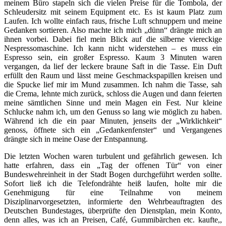
meinem Büro stapeln sich die vielen Preise für die Tombola, der
Schleudersitz mit seinem Equipment etc. Es ist kaum Platz zum
Laufen. Ich wollte einfach raus, frische Luft schnuppern und meine
Gedanken sortieren. Also machte ich mich „dünn“ drängte mich an
ihnen vorbei. Dabei fiel mein Blick auf die silberne viereckige
Nespressomaschine. Ich kann nicht widerstehen – es muss ein
Espresso sein, ein großer Espresso. Kaum 3 Minuten waren
vergangen, da lief der leckere braune Saft in die Tasse. Ein Duft
erfüllt den Raum und lässt meine Geschmackspapillen kreisen und
die Spucke lief mir im Mund zusammen. Ich nahm die Tasse, sah
die Crema, lehnte mich zurück, schloss die Augen und dann feierten
meine sämtlichen Sinne und mein Magen ein Fest. Nur kleine
Schlucke nahm ich, um den Genuss so lang wie möglich zu haben.
Während ich die ein paar Minuten, jenseits der „Wirklichkeit“
genoss, öffnete sich ein „Gedankenfenster“ und Vergangenes
drängte sich in meine Oase der Entspannung.
Die letzten Wochen waren turbulent und gefährlich gewesen.
Ich
hatte erfahren, dass ein „Tag der offenen Tür“ von einer
Bundeswehreinheit in der Stadt Bogen durchgeführt werden sollte.
Sofort ließ ich die Telefondrähte heiß laufen, holte mir die
Genehmigung für eine Teilnahme von meinem
Disziplinarvorgesetzten, informierte den Wehrbeauftragten des
Deutschen Bundestages, überprüfte den Dienstplan, mein Konto,
denn alles, was ich an Preisen, Café, Gummibärchen etc. kaufte
,,