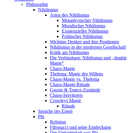
Philosophie
Nihilismus
Arten des Nihilismus
Metaphysischer Nihilismus
Moralischer Nihilismus
Existenzieller Nihilismus
Politischer Nihilismus
Wichtige Denker und ihre Positionen
Nihilismus in der modernen Gesellschaft
Kritik am Nihilismus
Die Verbindung: Nihilismus und „dunkle
Magie“
Chaos-Magie
Thelema: Magie des Willens
Chaos-Magie vs. Thelema
Chaos-Magie-Rituale
Gnosis & Trance-Zustände
Chaos-Servitoren
Crowleys Magie
Rituale
Sprache der Engel
Phi
Religion
Fibonacci und seine Entdeckung
Die Vielseitigkeit von Phi