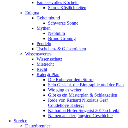
Fantasievolles Köcheln
Stan`s Köstlichkeiten
Enigma
Geheimbund
Schwarze Sonne
Mythen
Nephilim
Bruno Gröning
Pendeln
Tischchen- & Gläserrücken
Wissenswertes
Wissensschatz
Mietrecht
Recht
Kalergi-Plan
Die Ruhe vor dem Sturm
Sein Gesicht, die Biographie und der Plan
Wie ging es weiter
Gibt es ein Masterplan & Schlagzeilen
Rede von Richard Nikolaus Graf
Coudehove-Kalergi
Katharina Hofer Siegerist 2017 schreibt
Namen aus der jüngsten Geschichte
Service
Dauerbrenner