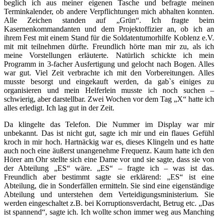
beglich ich aus meiner eigenen Tasche und befragte meinen
Terminkalender, ob andere Verpflichtungen mich abhalten konnten.
Alle Zeichen standen auf „Grün“.
Ich fragte beim
Kasernenkommandanten und dem Projektoffizier an, ob ich an
ihrem Fest mit einem Stand für die Soldatentumorhilfe Koblenz e.V.
mit
mit teilnehmen dürfte. Freundlich hörte man mir zu, als ich
meine Vorstellungen erläuterte. Natürlich schickte ich mein
Programm in 3-facher Ausfertigung und gelocht nach Bogen. Alles
war gut. Viel Zeit verbrachte ich mit den Vorbereitungen. Alles
musste besorgt und eingekauft werden, da gab`s einiges zu
organisieren und mein Helferlein musste ich noch suchen –
schwierig, aber darstellbar. Zwei Wochen vor dem Tag „X“ hatte ich
alles erledigt. Ich lag gut in der Zeit.
Da klingelte das Telefon. Die Nummer im Display war mir
unbekannt. Das ist nicht gut, sagte ich mir und ein flaues Gefühl
kroch in mir hoch. Hartnäckig war es, dieses Klingeln und es hatte
auch noch eine äußerst unangenehme Frequenz. Kaum hatte ich den
Hörer am Ohr stellte sich eine Dame vor und sie sagte, dass sie von
der Abteilung „ES“ wäre. „ES“ – fragte ich – was ist das.
Freundlich aber bestimmt sagte sie erklärend: „ES“ ist eine
Abteilung, die in Sonderfällen ermitteln. Sie sind eine eigenständige
Abteilung und unterstehen dem Verteidigungsministerium. Sie
werden eingeschaltet z.B. bei Korruptionsverdacht, Betrug etc. „Das
ist spannend“, sagte ich. Ich wollte schon immer weg aus Manching