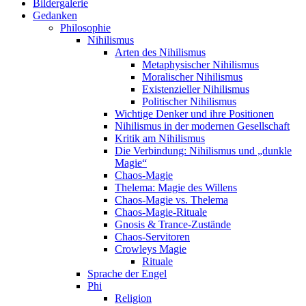
Bildergalerie
Gedanken
Philosophie
Nihilismus
Arten des Nihilismus
Metaphysischer Nihilismus
Moralischer Nihilismus
Existenzieller Nihilismus
Politischer Nihilismus
Wichtige Denker und ihre Positionen
Nihilismus in der modernen Gesellschaft
Kritik am Nihilismus
Die Verbindung: Nihilismus und „dunkle
Magie“
Chaos-Magie
Thelema: Magie des Willens
Chaos-Magie vs. Thelema
Chaos-Magie-Rituale
Gnosis & Trance-Zustände
Chaos-Servitoren
Crowleys Magie
Rituale
Sprache der Engel
Phi
Religion