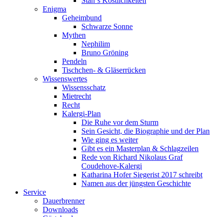
Stan`s Köstlichkeiten
Enigma
Geheimbund
Schwarze Sonne
Mythen
Nephilim
Bruno Gröning
Pendeln
Tischchen- & Gläserrücken
Wissenswertes
Wissensschatz
Mietrecht
Recht
Kalergi-Plan
Die Ruhe vor dem Sturm
Sein Gesicht, die Biographie und der Plan
Wie ging es weiter
Gibt es ein Masterplan & Schlagzeilen
Rede von Richard Nikolaus Graf
Coudehove-Kalergi
Katharina Hofer Siegerist 2017 schreibt
Namen aus der jüngsten Geschichte
Service
Dauerbrenner
Downloads