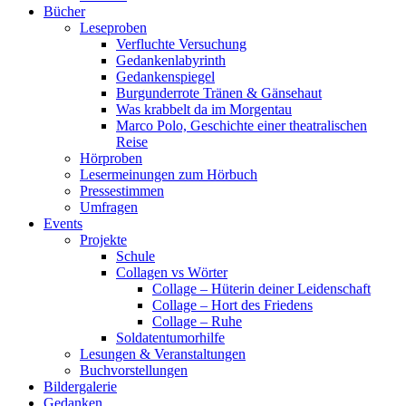
Bücher
Leseproben
Verfluchte Versuchung
Gedankenlabyrinth
Gedankenspiegel
Burgunderrote Tränen & Gänsehaut
Was krabbelt da im Morgentau
Marco Polo, Geschichte einer theatralischen
Reise
Hörproben
Lesermeinungen zum Hörbuch
Pressestimmen
Umfragen
Events
Projekte
Schule
Collagen vs Wörter
Collage – Hüterin deiner Leidenschaft
Collage – Hort des Friedens
Collage – Ruhe
Soldatentumorhilfe
Lesungen & Veranstaltungen
Buchvorstellungen
Bildergalerie
Gedanken