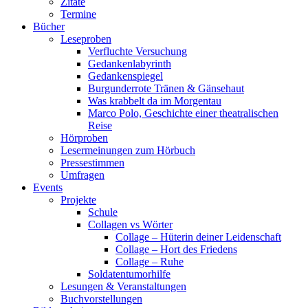
Zitate
Termine
Bücher
Leseproben
Verfluchte Versuchung
Gedankenlabyrinth
Gedankenspiegel
Burgunderrote Tränen & Gänsehaut
Was krabbelt da im Morgentau
Marco Polo, Geschichte einer theatralischen
Reise
Hörproben
Lesermeinungen zum Hörbuch
Pressestimmen
Umfragen
Events
Projekte
Schule
Collagen vs Wörter
Collage – Hüterin deiner Leidenschaft
Collage – Hort des Friedens
Collage – Ruhe
Soldatentumorhilfe
Lesungen & Veranstaltungen
Buchvorstellungen