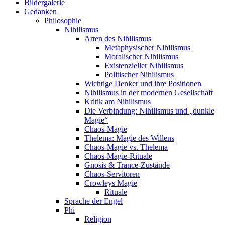
Bildergalerie
Gedanken
Philosophie
Nihilismus
Arten des Nihilismus
Metaphysischer Nihilismus
Moralischer Nihilismus
Existenzieller Nihilismus
Politischer Nihilismus
Wichtige Denker und ihre Positionen
Nihilismus in der modernen Gesellschaft
Kritik am Nihilismus
Die Verbindung: Nihilismus und „dunkle
Magie“
Chaos-Magie
Thelema: Magie des Willens
Chaos-Magie vs. Thelema
Chaos-Magie-Rituale
Gnosis & Trance-Zustände
Chaos-Servitoren
Crowleys Magie
Rituale
Sprache der Engel
Phi
Religion