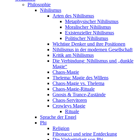
Philosophie
Nihilismus
Arten des Nihilismus
Metaphysischer Nihilismus
Moralischer Nihilismus
Existenzieller Nihilismus
Politischer Nihilismus
Wichtige Denker und ihre Positionen
Nihilismus in der modernen Gesellschaft
Kritik am Nihilismus
Die Verbindung: Nihilismus und „dunkle
Magie“
Chaos-Magie
Thelema: Magie des Willens
Chaos-Magie vs. Thelema
Chaos-Magie-Rituale
Gnosis & Trance-Zustände
Chaos-Servitoren
Crowleys Magie
Rituale
Sprache der Engel
Phi
Religion
Fibonacci und seine Entdeckung
Die Vielseitigkeit von Phi