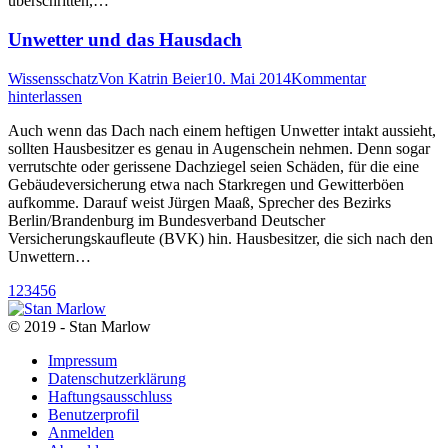
überschritten,…
Unwetter und das Hausdach
Wissensschatz
Von
Katrin Beier
10. Mai 2014
Kommentar
hinterlassen
Auch wenn das Dach nach einem heftigen Unwetter intakt aussieht,
sollten Hausbesitzer es genau in Augenschein nehmen. Denn sogar
verrutschte oder gerissene Dachziegel seien Schäden, für die eine
Gebäudeversicherung etwa nach Starkregen und Gewitterböen
aufkomme. Darauf weist Jürgen Maaß, Sprecher des Bezirks
Berlin/Brandenburg im Bundesverband Deutscher
Versicherungskaufleute (BVK) hin. Hausbesitzer, die sich nach den
Unwettern…
1
2
3
4
5
6
© 2019 - Stan Marlow
Impressum
Datenschutzerklärung
Haftungsausschluss
Benutzerprofil
Anmelden