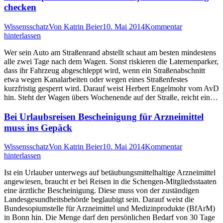
checken
Wissensschatz
Von
Katrin Beier
10. Mai 2014
Kommentar
hinterlassen
Wer sein Auto am Straßenrand abstellt schaut am besten mindestens
alle zwei Tage nach dem Wagen. Sonst riskieren die Laternenparker,
dass ihr Fahrzeug abgeschleppt wird, wenn ein Straßenabschnitt
etwa wegen Kanalarbeiten oder wegen eines Straßenfestes
kurzfristig gesperrt wird. Darauf weist Herbert Engelmohr vom AvD
hin. Steht der Wagen übers Wochenende auf der Straße, reicht ein…
Bei Urlaubsreisen Bescheinigung für Arzneimittel
muss ins Gepäck
Wissensschatz
Von
Katrin Beier
10. Mai 2014
Kommentar
hinterlassen
Ist ein Urlauber unterwegs auf betäubungsmittelhaltige Arzneimittel
angewiesen, braucht er bei Reisen in die Schengen-Mitgliedsstaaten
eine ärztliche Bescheinigung. Diese muss von der zuständigen
Landesgesundheitsbehörde beglaubigt sein. Darauf weist die
Bundesopiumstelle für Arzneimittel und Medizinprodukte (BfArM)
in Bonn hin. Die Menge darf den persönlichen Bedarf von 30 Tage