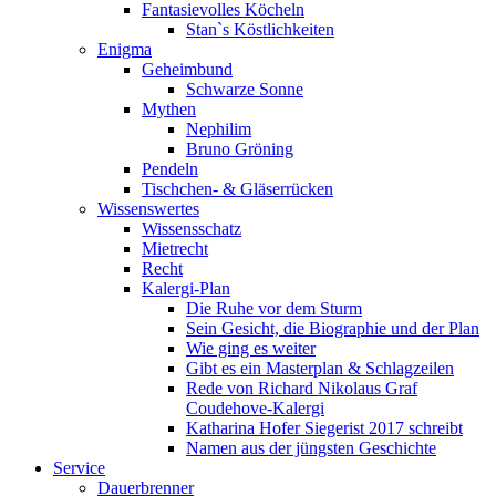
Fantasievolles Köcheln
Stan`s Köstlichkeiten
Enigma
Geheimbund
Schwarze Sonne
Mythen
Nephilim
Bruno Gröning
Pendeln
Tischchen- & Gläserrücken
Wissenswertes
Wissensschatz
Mietrecht
Recht
Kalergi-Plan
Die Ruhe vor dem Sturm
Sein Gesicht, die Biographie und der Plan
Wie ging es weiter
Gibt es ein Masterplan & Schlagzeilen
Rede von Richard Nikolaus Graf
Coudehove-Kalergi
Katharina Hofer Siegerist 2017 schreibt
Namen aus der jüngsten Geschichte
Service
Dauerbrenner