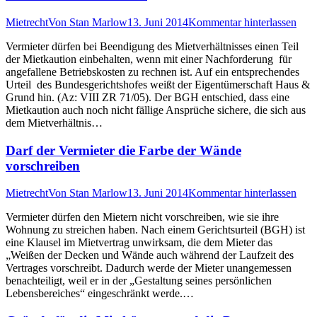
Mietrecht
Von
Stan Marlow
13. Juni 2014
Kommentar hinterlassen
Vermieter dürfen bei Beendigung des Mietverhältnisses einen Teil
der Mietkaution einbehalten, wenn mit einer Nachforderung für
angefallene Betriebskosten zu rechnen ist. Auf ein entsprechendes
Urteil des Bundesgerichtshofes weißt der Eigentümerschaft Haus &
Grund hin. (Az: VIII ZR 71/05). Der BGH entschied, dass eine
Mietkaution auch noch nicht fällige Ansprüche sichere, die sich aus
dem Mietverhältnis…
Darf der Vermieter die Farbe der Wände
vorschreiben
Mietrecht
Von
Stan Marlow
13. Juni 2014
Kommentar hinterlassen
Vermieter dürfen den Mietern nicht vorschreiben, wie sie ihre
Wohnung zu streichen haben. Nach einem Gerichtsurteil (BGH) ist
eine Klausel im Mietvertrag unwirksam, die dem Mieter das
„Weißen der Decken und Wände auch während der Laufzeit des
Vertrages vorschreibt. Dadurch werde der Mieter unangemessen
benachteiligt, weil er in der „Gestaltung seines persönlichen
Lebensbereiches“ eingeschränkt werde.…