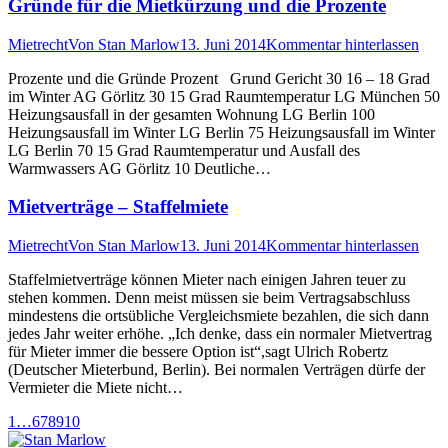
Gründe für die Mietkürzung und die Prozente
Mietrecht
Von
Stan Marlow
13. Juni 2014
Kommentar hinterlassen
Prozente und die Gründe Prozent Grund Gericht 30 16 – 18 Grad
im Winter AG Görlitz 30 15 Grad Raumtemperatur LG München 50
Heizungsausfall in der gesamten Wohnung LG Berlin 100
Heizungsausfall im Winter LG Berlin 75 Heizungsausfall im Winter
LG Berlin 70 15 Grad Raumtemperatur und Ausfall des
Warmwassers AG Görlitz 10 Deutliche…
Mietverträge – Staffelmiete
Mietrecht
Von
Stan Marlow
13. Juni 2014
Kommentar hinterlassen
Staffelmietverträge können Mieter nach einigen Jahren teuer zu
stehen kommen. Denn meist müssen sie beim Vertragsabschluss
mindestens die ortsübliche Vergleichsmiete bezahlen, die sich dann
jedes Jahr weiter erhöhe. „Ich denke, dass ein normaler Mietvertrag
für Mieter immer die bessere Option ist“,sagt Ulrich Robertz
(Deutscher Mieterbund, Berlin). Bei normalen Verträgen dürfe der
Vermieter die Miete nicht…
1
…
6
7
8
9
10