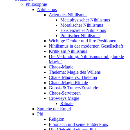
Philosophie
Nihilismus
Arten des Nihilismus
Metaphysischer Nihilismus
Moralischer Nihilismus
Existenzieller Nihilismus
Politischer Nihilismus
Wichtige Denker und ihre Positionen
Nihilismus in der modernen Gesellschaft
Kritik am Nihilismus
Die Verbindung: Nihilismus und „dunkle
Magie“
Chaos-Magie
Thelema: Magie des Willens
Chaos-Magie vs. Thelema
Chaos-Magie-Rituale
Gnosis & Trance-Zustände
Chaos-Servitoren
Crowleys Magie
Rituale
Sprache der Engel
Phi
Religion
Fibonacci und seine Entdeckung
Die Vielseitigkeit von Phi