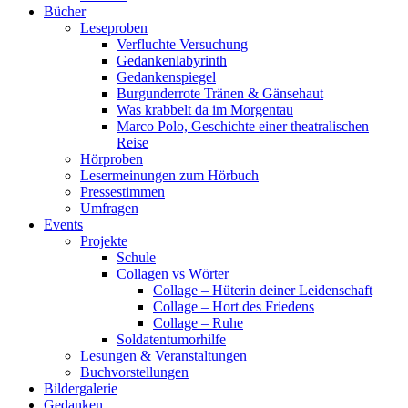
Bücher
Leseproben
Verfluchte Versuchung
Gedankenlabyrinth
Gedankenspiegel
Burgunderrote Tränen & Gänsehaut
Was krabbelt da im Morgentau
Marco Polo, Geschichte einer theatralischen
Reise
Hörproben
Lesermeinungen zum Hörbuch
Pressestimmen
Umfragen
Events
Projekte
Schule
Collagen vs Wörter
Collage – Hüterin deiner Leidenschaft
Collage – Hort des Friedens
Collage – Ruhe
Soldatentumorhilfe
Lesungen & Veranstaltungen
Buchvorstellungen
Bildergalerie
Gedanken