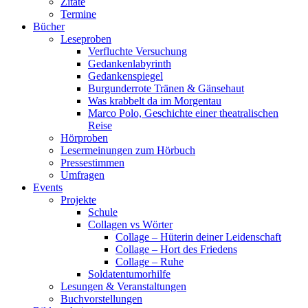
Zitate
Termine
Bücher
Leseproben
Verfluchte Versuchung
Gedankenlabyrinth
Gedankenspiegel
Burgunderrote Tränen & Gänsehaut
Was krabbelt da im Morgentau
Marco Polo, Geschichte einer theatralischen
Reise
Hörproben
Lesermeinungen zum Hörbuch
Pressestimmen
Umfragen
Events
Projekte
Schule
Collagen vs Wörter
Collage – Hüterin deiner Leidenschaft
Collage – Hort des Friedens
Collage – Ruhe
Soldatentumorhilfe
Lesungen & Veranstaltungen
Buchvorstellungen