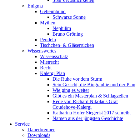
Stan`s Köstlichkeiten
Enigma
Geheimbund
Schwarze Sonne
Mythen
Nephilim
Bruno Gröning
Pendeln
Tischchen- & Gläserrücken
Wissenswertes
Wissensschatz
Mietrecht
Recht
Kalergi-Plan
Die Ruhe vor dem Sturm
Sein Gesicht, die Biographie und der Plan
Wie ging es weiter
Gibt es ein Masterplan & Schlagzeilen
Rede von Richard Nikolaus Graf
Coudehove-Kalergi
Katharina Hofer Siegerist 2017 schreibt
Namen aus der jüngsten Geschichte
Service
Dauerbrenner
Downloads