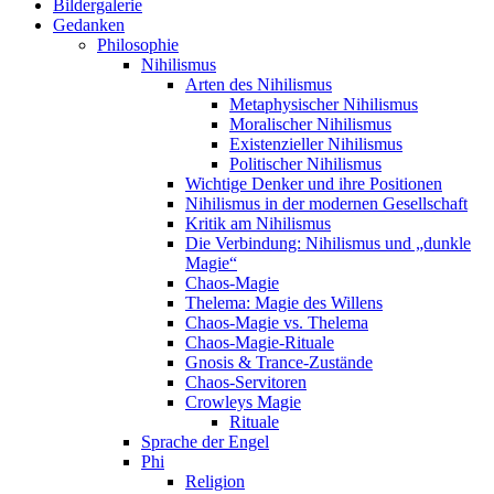
Bildergalerie
Gedanken
Philosophie
Nihilismus
Arten des Nihilismus
Metaphysischer Nihilismus
Moralischer Nihilismus
Existenzieller Nihilismus
Politischer Nihilismus
Wichtige Denker und ihre Positionen
Nihilismus in der modernen Gesellschaft
Kritik am Nihilismus
Die Verbindung: Nihilismus und „dunkle
Magie“
Chaos-Magie
Thelema: Magie des Willens
Chaos-Magie vs. Thelema
Chaos-Magie-Rituale
Gnosis & Trance-Zustände
Chaos-Servitoren
Crowleys Magie
Rituale
Sprache der Engel
Phi
Religion