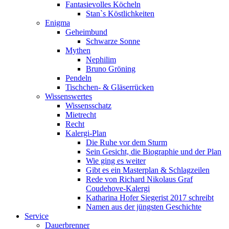
Fantasievolles Köcheln
Stan`s Köstlichkeiten
Enigma
Geheimbund
Schwarze Sonne
Mythen
Nephilim
Bruno Gröning
Pendeln
Tischchen- & Gläserrücken
Wissenswertes
Wissensschatz
Mietrecht
Recht
Kalergi-Plan
Die Ruhe vor dem Sturm
Sein Gesicht, die Biographie und der Plan
Wie ging es weiter
Gibt es ein Masterplan & Schlagzeilen
Rede von Richard Nikolaus Graf
Coudehove-Kalergi
Katharina Hofer Siegerist 2017 schreibt
Namen aus der jüngsten Geschichte
Service
Dauerbrenner